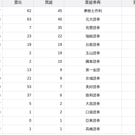
賣出
買超
賣超券商
7
62
45
摩根士丹利
3
63
40
元大證券
2
7
35
兆豐證券
5
23
22
瑞銀證券
8
19
19
台新證券
1
2
19
玉山證券
2
2
10
國泰證券
2
13
9
第一金證
0
21
9
京城證券
0
53
7
美好證券
3
37
6
致和證券
7
5
2
大昌證券
3
1
2
口袋證券
1
0
1
亞東證券
2
1
1
高橋證券