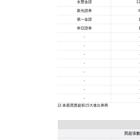
永豐金證
1
新光證券
第一金證
奔亞證券
-
-
-
-
-
-
-
-
註:各股買賣超前15大進出券商
買超張