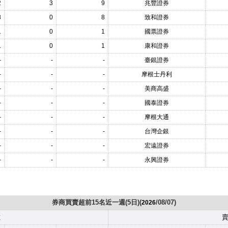
2
3
9
兆豐證券
8
0
8
致和證券
1
0
1
國票證券
1
0
1
康和證券
-
-
-
臺銀證券
-
-
-
摩根士丹利
-
-
-
美商高盛
-
-
-
國泰證券
-
-
-
摩根大通
-
-
-
台灣企銀
-
-
-
宏遠證券
-
-
-
永興證券
券商買賣超前15名近一週(5日)(
/08/07)
2026
數