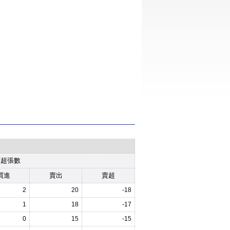
賣超張數
買進
賣出
賣超
2
20
-18
1
18
-17
0
15
-15