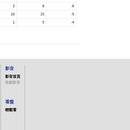
2
8
-6
10
15
-5
1
5
-4
影音
影音首頁
投顧影音
看盤
輕鬆看