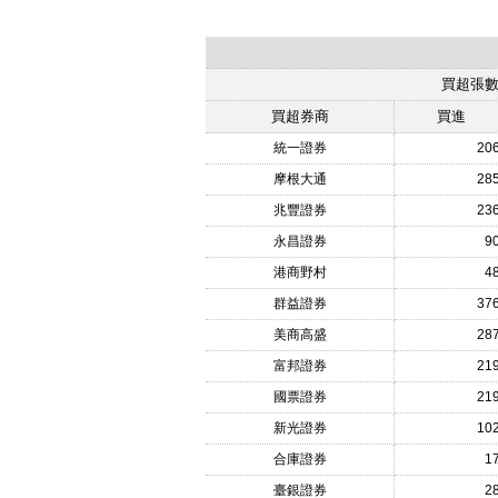
買超張
買超券商
買進
統一證券
20
摩根大通
28
兆豐證券
23
永昌證券
9
港商野村
4
群益證券
37
美商高盛
28
富邦證券
21
國票證券
21
新光證券
10
合庫證券
1
臺銀證券
2