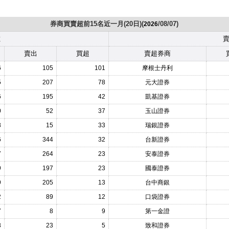
券商買賣超前15名近一月(20日)(
/08/07)
2026
數
賣出
買超
賣超券商
6
105
101
摩根士丹利
5
207
78
元大證券
6
195
42
凱基證券
0
52
37
玉山證券
8
15
33
瑞銀證券
6
344
32
台新證券
7
264
23
安泰證券
9
197
23
國泰證券
9
205
13
台中商銀
2
89
12
口袋證券
7
8
9
第一金證
8
23
5
致和證券