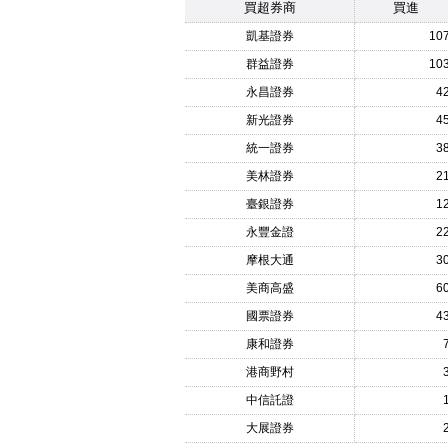
買超券商
買進
凱基證券
10
群益證券
10
永昌證券
4
新光證券
4
統一證券
3
美林證券
2
臺銀證券
1
永豐金證
2
摩根大通
3
美商高盛
6
國票證券
4
康和證券
港商野村
中信託證
大展證券