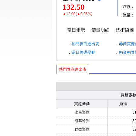
132.50
昨收：
▲12.00(▲9.96%)
總量：
當日走勢
價量明細
技術線圖
．
．
熱門券商進出表
券商買賣
．
．
當日籌碼變動
融資融券
熱門券商進出表
買超張
買超券商
買進
永昌證券
3
凱基證券
3
群益證券
3