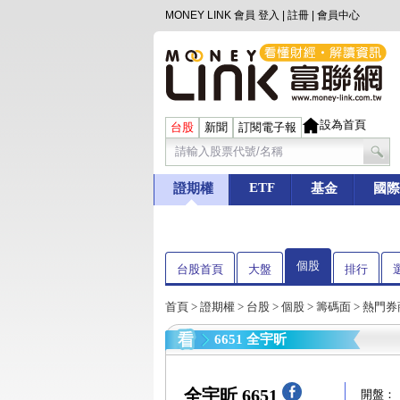
MONEY LINK 會員
登入
|
註冊
|
會員中心
設為首頁
台股
新聞
訂閱電子報
ETF
證期權
基金
國際
個股
台股首頁
大盤
排行
首頁
>
證期權
>
台股
>
個股
>
籌碼面
> 熱門
6651 全宇昕
全宇昕 6651
開盤：