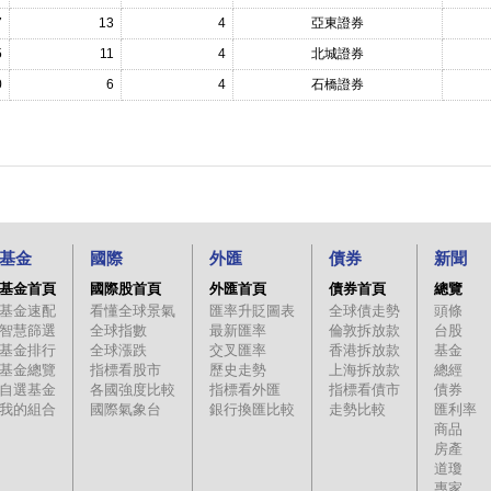
7
13
4
亞東證券
5
11
4
北城證券
0
6
4
石橋證券
基金
國際
外匯
債券
新聞
基金首頁
國際股首頁
外匯首頁
債券首頁
總覽
基金速配
看懂全球景氣
匯率升貶圖表
全球債走勢
頭條
智慧篩選
全球指數
最新匯率
倫敦拆放款
台股
基金排行
全球漲跌
交叉匯率
香港拆放款
基金
基金總覽
指標看股市
歷史走勢
上海拆放款
總經
自選基金
各國強度比較
指標看外匯
指標看債市
債券
我的組合
國際氣象台
銀行換匯比較
走勢比較
匯利率
商品
房產
道瓊
專家