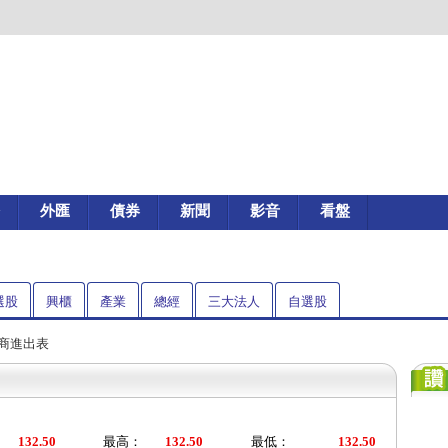
外匯
債券
新聞
影音
看盤
選股
興櫃
產業
總經
三大法人
自選股
券商進出表
132.50
最高：
132.50
最低：
132.50