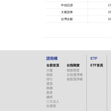
中信託證
1
大展證券
1
台灣企銀
1
證期權
ETF
台股首頁
台指期貨
ETF首頁
大盤
個股期貨
個股
台指選擇權
排行
個股選擇權
選股
興櫃
產業
總經
三大法人
自選股