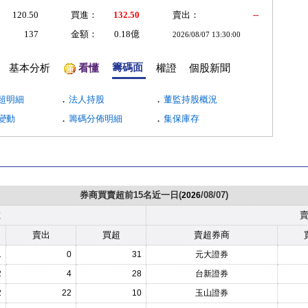
120.50
買進：
132.50
賣出：
--
137
金額：
0.18億
2026/08/07 13:30:00
籌碼面
基本分析
看懂
權證
個股新聞
．
．
超明細
法人持股
董監持股概況
．
．
變動
籌碼分佈明細
集保庫存
券商買賣超前15名近一日(
/08/07)
2026
數
賣出
買超
賣超券商
1
0
31
元大證券
2
4
28
台新證券
2
22
10
玉山證券