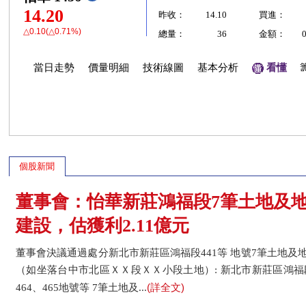
14.20
昨收：
14.10
買進：
△0.10(△0.71%)
總量：
36
金額：
當日走勢
價量明細
技術線圖
基本分析
看懂
個股新聞
董事會：怡華新莊鴻福段7筆土地及
建設，估獲利2.11億元
董事會決議通過處分新北市新莊區鴻福段441等 地號7筆土地及地
（如坐落台中市北區ＸＸ段ＸＸ小段土地）: 新北市新莊區鴻福段 44
(詳全文)
464、465地號等 7筆土地及...