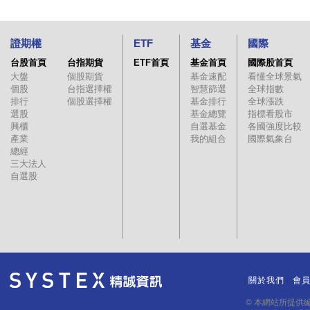
證期權
ETF
基金
國際
台股首頁
台指期貨
ETF首頁
基金首頁
國際股首頁
大盤
個股期貨
基金速配
看懂全球景氣
個股
台指選擇權
智慧篩選
全球指數
排行
個股選擇權
基金排行
全球漲跌
選股
基金總覽
指標看股市
興櫃
自選基金
各國強度比較
產業
我的組合
國際氣象台
總經
三大法人
自選股
關於我們
會
｜
｜
© 本網站所提供