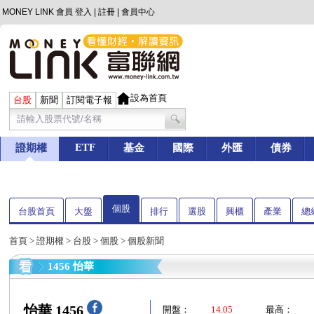
MONEY LINK 會員
登入
|
註冊
|
會員中心
設為首頁
台股
新聞
訂閱電子報
ETF
證期權
基金
國際
外匯
債券
個股
台股首頁
大盤
排行
選股
興櫃
產業
總
首頁
>
證期權
>
台股
>
個股
> 個股新聞
1456 怡華
怡華 1456
開盤：
14.05
最高：