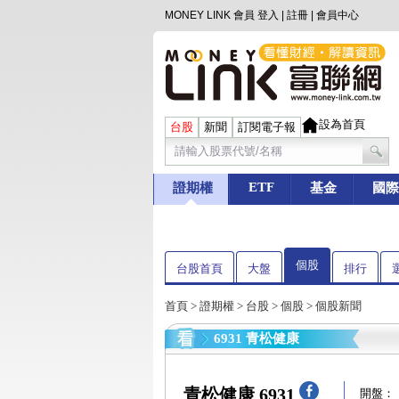
MONEY LINK 會員
登入
|
註冊
|
會員中心
設為首頁
台股
新聞
訂閱電子報
ETF
證期權
基金
國際
個股
台股首頁
大盤
排行
首頁
>
證期權
>
台股
>
個股
> 個股新聞
6931 青松健康
青松健康 6931
開盤：