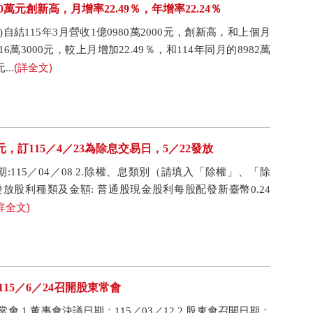
80萬元創新高，月增率22.49％，年增率22.24％
自結115年3月營收1億0980萬2000元，創新高，和上個月
16萬3000元，較上月增加22.49％，和114年同月的8982萬
(詳全文)
..
4元，訂115／4／23為除息交易日，5／22發放
:115／04／08 2.除權、息類別（請填入「除權」、「除
發放股利種類及金額: 普通股現金股利每股配發新臺幣0.24
詳全文)
115／6／24召開股東常會
 1.董事會決議日期：115／03／12 2.股東會召開日期：