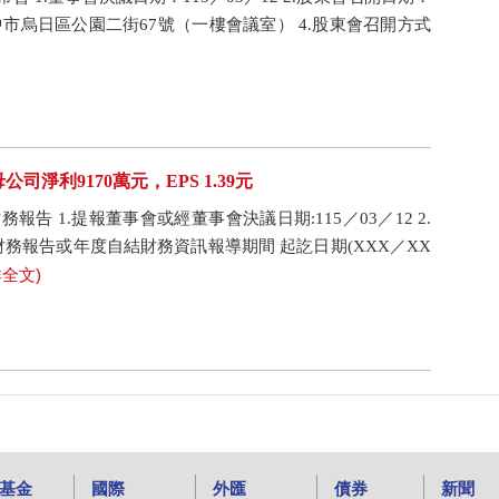
：台中市烏日區公園二街67號（一樓會議室） 4.股東會召開方式
公司淨利9170萬元，EPS 1.39元
告 1.提報董事會或經董事會決議日期:115／03／12 2.
3.財務報告或年度自結財務資訊報導期間 起訖日期(XXX／XX
詳全文)
基金
國際
外匯
債券
新聞