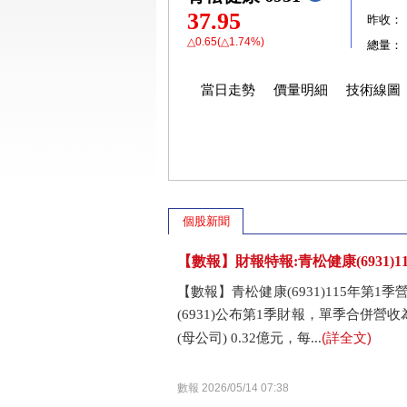
37.95
昨收：
△0.65(△1.74%)
總量：
當日走勢
價量明細
技術線圖
個股新聞
【數報】財報特報:青松健康(6931
【數報】青松健康(6931)115年第
(6931)公布第1季財報，單季合併營收
(詳全文)
(母公司) 0.32億元，每...
數報 2026/05/14 07:38