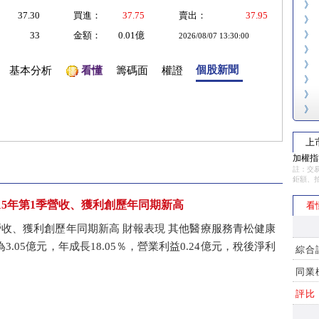
》
37.30
買進：
37.75
賣出：
37.95
》
》
33
金額：
0.01億
2026/08/07 13:30:00
》
》
個股新聞
基本分析
看懂
籌碼面
權證
》
》
》
上
加權指數
註：交易
鉅額、
)115年第1季營收、獲利創歷年同期新高
看
1季營收、獲利創歷年同期新高 財報表現 其他醫療服務青松健康
為3.05億元，年成長18.05％，營業利益0.24億元，稅後淨利
綜合
同業
評比