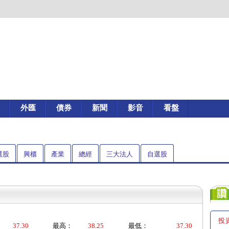
外匯
債券
新聞
影音
看盤
選股
興櫃
產業
總經
三大法人
自選股
投
37.30
最高：
38.25
最低：
37.30