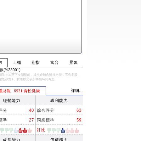
上櫃
期指
富台
景氣
市
(%23001)
日14:30至下次開盤前，成交金額含盤後定價，不含零股、
拍賣及標購。實際以交易所轉檔時間為主。
詳細...
懂財報 - 6931 青松健康
經營能力
獲利能力
評分
40
綜合評分
63
標準
27
同業標準
59
評比
成長能力
償債能力