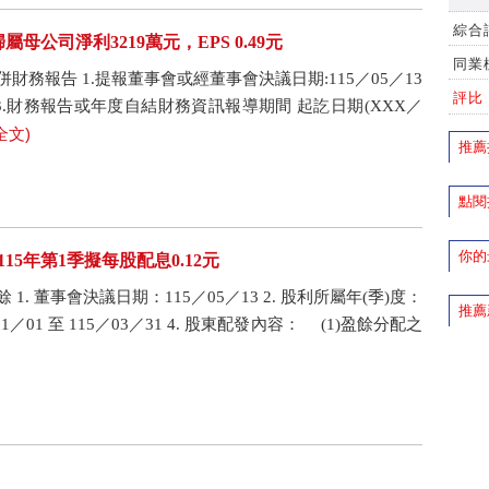
綜合
屬母公司淨利3219萬元，EPS 0.49元
同業
財務報告 1.提報董事會或經董事會決議日期:115／05／13
評比
3 3.財務報告或年度自結財務資訊報導期間 起訖日期(XXX／
全文)
推薦
點閱
你的
15年第1季擬每股配息0.12元
. 董事會決議日期：115／05／13 2. 股利所屬年(季)度：
推薦
01／01 至 115／03／31 4. 股東配發內容： (1)盈餘分配之