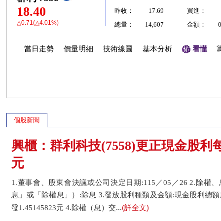
18.40
昨收：
17.69
買進：
△0.71(△4.01%)
總量：
14,607
金額：
當日走勢
價量明細
技術線圖
基本分析
看懂
個股新聞
興櫃：群利科技(7558)更正現金股利每股配
元
1.董事會、股東會決議或公司決定日期:115／05／26 2.
息」或「除權息」）:除息 3.發放股利種類及金額:現金股利總額新
(詳全文)
發1.45145823元 4.除權（息）交...