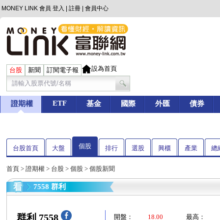
MONEY LINK 會員
登入
|
註冊
|
會員中心
設為首頁
台股
新聞
訂閱電子報
ETF
證期權
基金
國際
外匯
債券
個股
台股首頁
大盤
排行
選股
興櫃
產業
總
首頁
>
證期權
>
台股
>
個股
> 個股新聞
7558 群利
群利 7558
開盤：
18.00
最高：