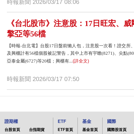
時報新聞 2026/03/17 08:06
《台北股市》注意股：17日旺宏、威
擎亞等56檔
【時報-台北電】台股17日盤前懶人包，注意股一次看！證交所
及興櫃計有56檔個股被記警告，其中上市有宇瞻(8271)、尖點(802
(詳全文)
亞泰金屬(6727)等20檔；興櫃有...
時報新聞 2026/03/17 07:50
證期權
ETF
基金
國際
台股首頁
台指期貨
ETF首頁
基金首頁
國際股首頁