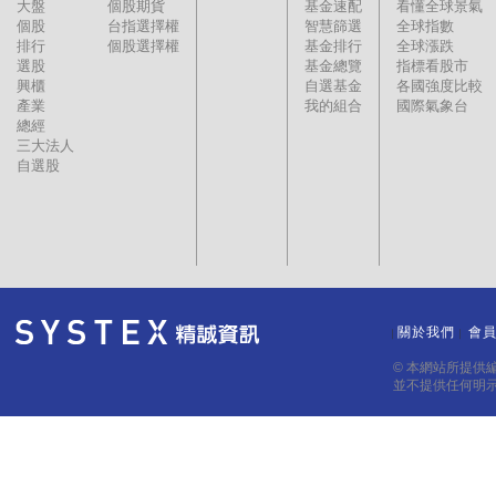
大盤
個股期貨
基金速配
看懂全球景氣
個股
台指選擇權
智慧篩選
全球指數
排行
個股選擇權
基金排行
全球漲跌
選股
基金總覽
指標看股市
興櫃
自選基金
各國強度比較
產業
我的組合
國際氣象台
總經
三大法人
自選股
關於我們
會
｜
｜
© 本網站所提供
並不提供任何明