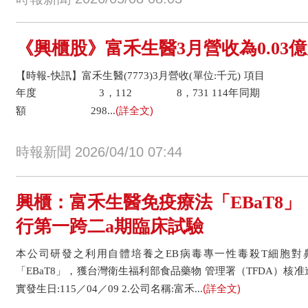
《興櫃股》富禾生醫3月營收為0.03億元
【時報-快訊】富禾生醫(7773)3月營收(單位:千元) 項目
年度 3，112 8，731 114年同期 2，
(詳全文)
額 298...
時報新聞 2026/04/10 07:44
興櫃：富禾生醫免疫療法「EBaT8
行第一跨二a期臨床試驗
本公司研發之利用自體培養之EB病毒專一性毒殺T細胞對
「EBaT8」，獲台灣衛生福利部食品藥物 管理署（TFDA）核准
(詳全文)
實發生日:115／04／09 2.公司名稱:富禾...