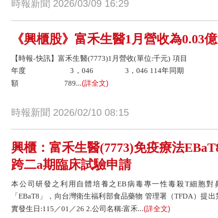
時報新聞 2026/03/09 16:29
《興櫃股》富禾生醫1月營收為0.03億元
【時報-快訊】富禾生醫(7773)1月營收(單位:千元) 項目
年度 3，046 3，046 114年同期 2，
(詳全文)
額 789...
時報新聞 2026/02/10 08:15
興櫃：富禾生醫(7773)免疫療法EBa
跨二a期臨床試驗申請
本公司研發之利用自體培養之EB病毒專一性毒殺T細胞對
「EBaT8」，向台灣衛生福利部食品藥物 管理署（TFDA）提出
(詳全文)
實發生日:115／01／26 2.公司名稱:富禾...