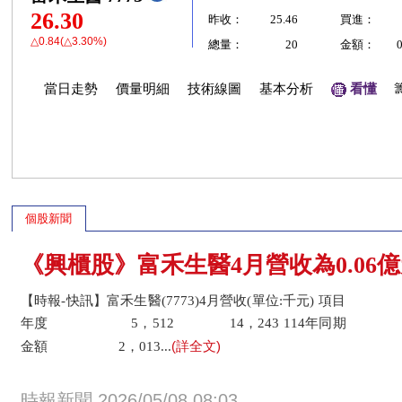
26.30
昨收：
25.46
買進：
△0.84(△3.30%)
總量：
20
金額：
當日走勢
價量明細
技術線圖
基本分析
看懂
個股新聞
《興櫃股》富禾生醫4月營收為0.06億元
【時報-快訊】富禾生醫(7773)4月營收(單位:千元) 項目
年度 5，512 14，243 114年同期 3，
(詳全文)
金額 2，013...
時報新聞 2026/05/08 08:03