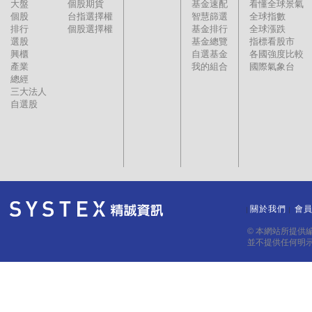
大盤
個股期貨
基金速配
看懂全球景氣
個股
台指選擇權
智慧篩選
全球指數
排行
個股選擇權
基金排行
全球漲跌
選股
基金總覽
指標看股市
興櫃
自選基金
各國強度比較
產業
我的組合
國際氣象台
總經
三大法人
自選股
關於我們
會
｜
｜
© 本網站所提供
並不提供任何明