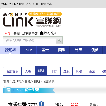
MONEY LINK 會員
登入
|
註冊
|
會員中心
設為首頁
台股
新聞
訂閱電子報
ETF
證期權
基金
國際
外匯
債券
個股
台股首頁
大盤
排行
選股
興櫃
產業
總
首頁
>
證期權
>
台股
>
個股
> 個股新聞
7773 富禾生醫
富禾生醫 7773
開盤：
26.25
最高：