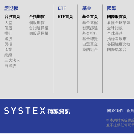
證期權
ETF
基金
國際
台股首頁
台指期貨
ETF首頁
基金首頁
國際股首頁
大盤
個股期貨
基金速配
看懂全球景氣
個股
台指選擇權
智慧篩選
全球指數
排行
個股選擇權
基金排行
全球漲跌
選股
基金總覽
指標看股市
興櫃
自選基金
各國強度比較
產業
我的組合
國際氣象台
總經
三大法人
自選股
關於我們
會
｜
｜
© 本網站所提供
並不提供任何明