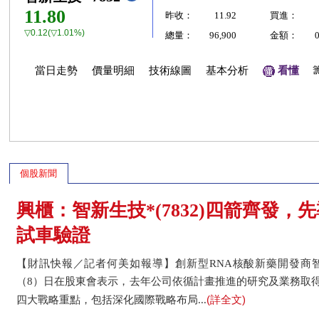
11.80
昨收：
11.92
買進：
▽0.12(▽1.01%)
總量：
96,900
金額：
當日走勢
價量明細
技術線圖
基本分析
看懂
個股新聞
興櫃：智新生技*(7832)四箭齊發
試車驗證
【財訊快報／記者何美如報導】創新型RNA核酸新藥開發商智新
（8）日在股東會表示，去年公司依循計畫推進的研究及業務取
(詳全文)
四大戰略重點，包括深化國際戰略布局...