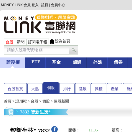
MONEY LINK 會員
登入
|
註冊
|
會員中心
設為首頁
台股
新聞
訂閱電子報
ETF
證期權
基金
國際
外匯
債券
個股
台股首頁
大盤
排行
選股
興櫃
產業
總
首頁
>
證期權
>
台股
>
個股
> 個股新聞
7832 智新生技*
智新生技* 7832
開盤：
11.85
最高：