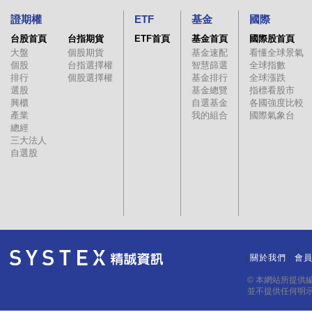
證期權
ETF
基金
國際
台股首頁
台指期貨
ETF首頁
基金首頁
國際股首頁
大盤
個股期貨
基金速配
看懂全球景氣
個股
台指選擇權
智慧篩選
全球指數
排行
個股選擇權
基金排行
全球漲跌
選股
基金總覽
指標看股市
興櫃
自選基金
各國強度比較
產業
我的組合
國際氣象台
總經
三大法人
自選股
關於我們
會
｜
｜
© 本網站所提供
並不提供任何明