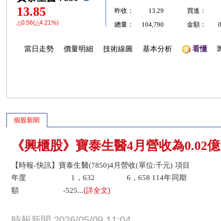
13.85
昨收：
13.29
買進：
△0.56(△4.21%)
總量：
104,790
金額：
當日走勢
價量明細
技術線圖
基本分析
看懂
個股新聞
《興櫃股》寶泰生醫4月營收為0.02億元
【時報-快訊】寶泰生醫(7850)4月營收(單位:千元) 項目
年度 1，632 6，658 114年同期 2，
(詳全文)
額 -525...
時報新聞 2026/05/09 11:04