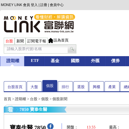
MONEY LINK 會員
登入
|
註冊
|
會員中心
設為首頁
台股
新聞
訂閱電子報
ETF
證期權
基金
國際
外匯
債券
個股
台股首頁
大盤
排行
選股
興櫃
產業
總
首頁
>
證期權
>
台股
>
個股
> 個股新聞
7850 寶泰生醫
寶泰生醫 7850
開盤：
13.55
最高：