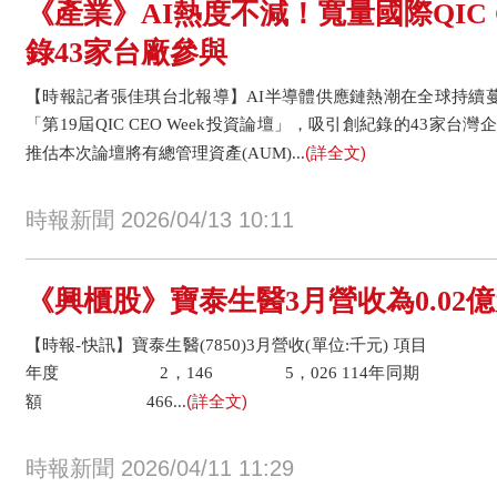
《產業》AI熱度不減！寬量國際QIC 
錄43家台廠參與
【時報記者張佳琪台北報導】AI半導體供應鏈熱潮在全球持續蔓
「第19屆QIC CEO Week投資論壇」，吸引創紀錄的43家
(詳全文)
推估本次論壇將有總管理資產(AUM)...
時報新聞 2026/04/13 10:11
《興櫃股》寶泰生醫3月營收為0.02億元
【時報-快訊】寶泰生醫(7850)3月營收(單位:千元) 項目
年度 2，146 5，026 114年同期 1，
(詳全文)
額 466...
時報新聞 2026/04/11 11:29