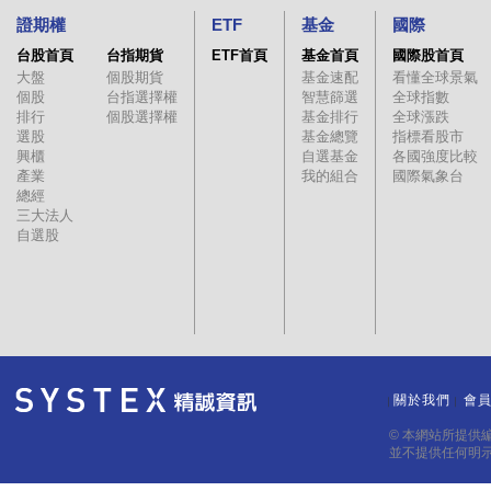
證期權
ETF
基金
國際
台股首頁
台指期貨
ETF首頁
基金首頁
國際股首頁
大盤
個股期貨
基金速配
看懂全球景氣
個股
台指選擇權
智慧篩選
全球指數
排行
個股選擇權
基金排行
全球漲跌
選股
基金總覽
指標看股市
興櫃
自選基金
各國強度比較
產業
我的組合
國際氣象台
總經
三大法人
自選股
關於我們
會
｜
｜
© 本網站所提供
並不提供任何明