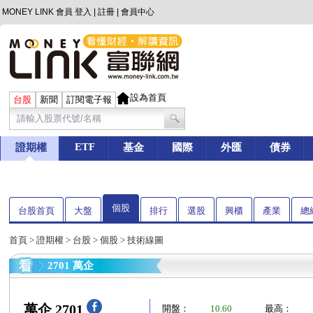
MONEY LINK 會員
登入
|
註冊
|
會員中心
設為首頁
台股
新聞
訂閱電子報
ETF
證期權
基金
國際
外匯
債券
個股
台股首頁
大盤
排行
選股
興櫃
產業
總
首頁
>
證期權
>
台股
>
個股
> 技術線圖
2701 萬企
萬企 2701
開盤：
10.60
最高：