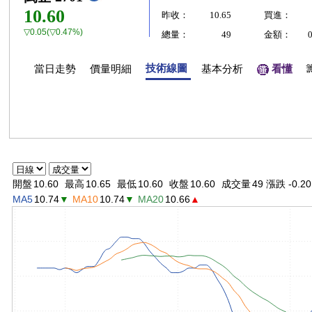
10.60
昨收：
10.65
買進：
▽0.05(▽0.47%)
總量：
49
金額：
技術線圖
當日走勢
價量明細
基本分析
看懂
開盤
10.60
最高
10.65
最低
10.60
收盤
10.60
成交量
49 漲跌 -0.20
MA5
10.74
▼
MA10
10.74
▼
MA20
10.66
▲