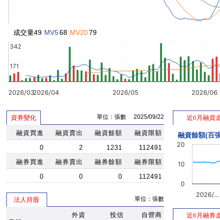
成交量49
MV5
68
MV20
79
342
171
2026/03
2026/04
2026/05
2026/06
單位：張數 2025/09/22
資券變化
近6月融資
融資買進
融資賣出
融資餘額
融資限額
融資餘額(百張
20
0
2
1231
112491
融券買進
融券賣出
融券餘額
融券限額
10
0
0
0
112491
0
2026/…
單位：張數
法人持股
外資
投信
自營商
近6月融券