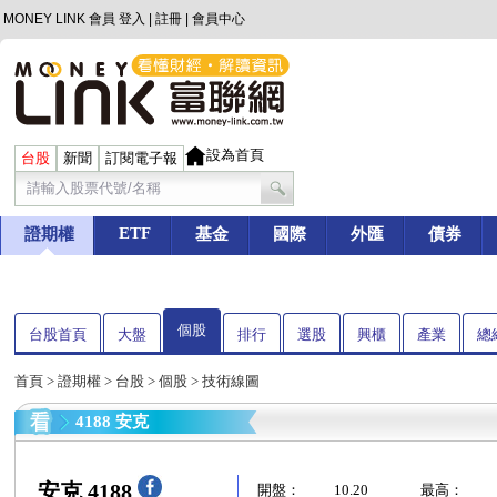
MONEY LINK 會員
登入
|
註冊
|
會員中心
設為首頁
台股
新聞
訂閱電子報
ETF
證期權
基金
國際
外匯
債券
個股
台股首頁
大盤
排行
選股
興櫃
產業
總
首頁
>
證期權
>
台股
>
個股
> 技術線圖
4188 安克
安克 4188
開盤：
10.20
最高：