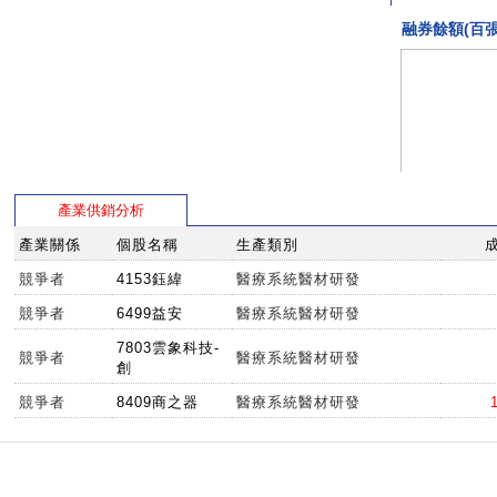
融券餘額(百張
產業供銷分析
產業關係
個股名稱
生產類別
競爭者
4153鈺緯
醫療系統醫材研發
競爭者
6499益安
醫療系統醫材研發
7803雲象科技-
競爭者
醫療系統醫材研發
創
競爭者
8409商之器
醫療系統醫材研發