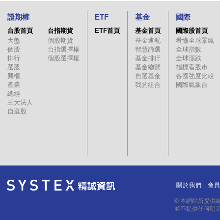
證期權
ETF
基金
國際
台股首頁
台指期貨
ETF首頁
基金首頁
國際股首頁
大盤
個股期貨
基金速配
看懂全球景氣
個股
台指選擇權
智慧篩選
全球指數
排行
個股選擇權
基金排行
全球漲跌
選股
基金總覽
指標看股市
興櫃
自選基金
各國強度比較
產業
我的組合
國際氣象台
總經
三大法人
自選股
關於我們
會
｜
｜
© 本網站所提供
並不提供任何明