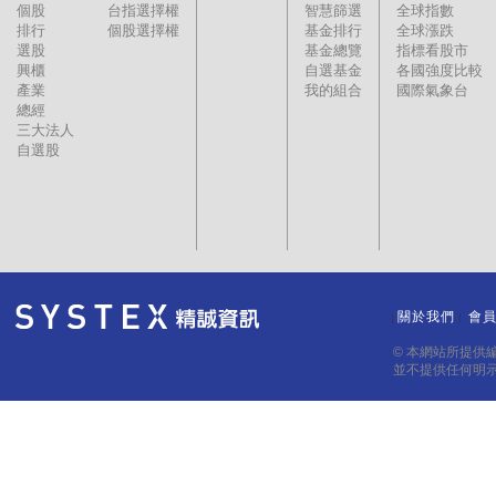
個股
台指選擇權
智慧篩選
全球指數
排行
個股選擇權
基金排行
全球漲跌
選股
基金總覽
指標看股市
興櫃
自選基金
各國強度比較
產業
我的組合
國際氣象台
總經
三大法人
自選股
關於我們
會
｜
｜
© 本網站所提供
並不提供任何明