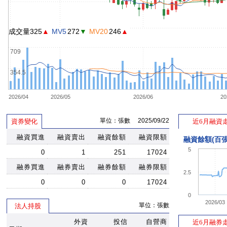
成交量325
▲
MV5
272
▼
MV20
246
▲
709
354.5
2026/04
2026/05
2026/06
20
單位：張數 2025/09/22
資券變化
近6月融資
融資買進
融資賣出
融資餘額
融資限額
融資餘額(百張
5
0
1
251
17024
融券買進
融券賣出
融券餘額
融券限額
2.5
0
0
0
17024
0
2026/03
單位：張數
法人持股
外資
投信
自營商
近6月融券