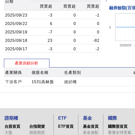
日期
買賣超
買賣超
買賣超
融券餘額(百張
2025/09/23
-3
0
-1
2025/09/22
6
0
0
0
2025/09/19
-7
0
0
2025/09/18
23
0
-82
2026/03
2025/09/17
-3
0
-2
產業供銷分析
產業關係
個股名稱
生產類別
下游客戶
1531高林股
縫紉機
證期權
ETF
基金
國際
台股首頁
台指期貨
ETF首頁
基金首頁
國際股首頁
大盤
個股期貨
基金速配
看懂全球景氣