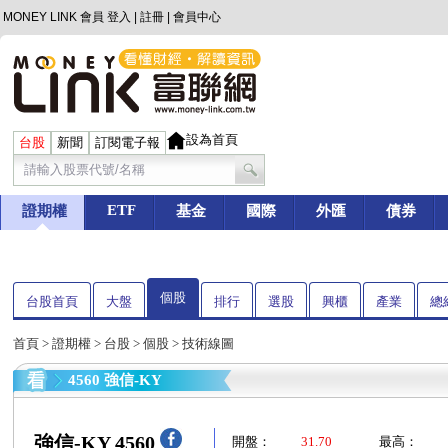
MONEY LINK 會員
登入
|
註冊
|
會員中心
設為首頁
台股
新聞
訂閱電子報
ETF
證期權
基金
國際
外匯
債券
個股
台股首頁
大盤
排行
選股
興櫃
產業
總
首頁
>
證期權
>
台股
>
個股
> 技術線圖
4560 強信-KY
強信-KY 4560
開盤：
31.70
最高：