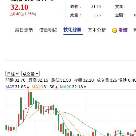
32.10
昨收：
31.70
買進：
△0.40(△1.26%)
總量：
325
金額：
技術線圖
當日走勢
價量明細
基本分析
看懂
開盤
31.70
最高
32.15
最低
31.50
收盤
32.10
成交量
325 漲跌 0.4
MA5
31.65
▲
MA10
31.56
▲
MA20
32.18
▼