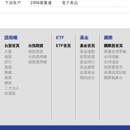
下游客戶
2356英業達
電子產品
證期權
ETF
基金
國際
台股首頁
台指期貨
ETF首頁
基金首頁
國際股首頁
大盤
個股期貨
基金速配
看懂全球景氣
個股
台指選擇權
智慧篩選
全球指數
排行
個股選擇權
基金排行
全球漲跌
選股
基金總覽
指標看股市
興櫃
自選基金
各國強度比較
產業
我的組合
國際氣象台
總經
三大法人
自選股