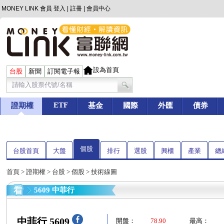
MONEY LINK 會員
登入
|
註冊
|
會員中心
設為首頁
台股
新聞
訂閱電子報
ETF
證期權
基金
國際
外匯
債券
個股
台股首頁
大盤
排行
選股
興櫃
產業
總
首頁
>
證期權
>
台股
>
個股
> 技術線圖
5609 中菲行
中菲行 5609
開盤：
78.90
最高：