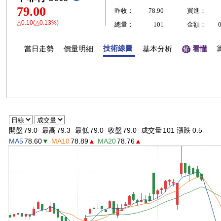
79.00
昨收：
78.90
買進：
△0.10(△0.13%)
總量：
101
金額：
技術線圖
當日走勢
價量明細
基本分析
看懂
開盤
79.0
最高
79.3
最低
79.0
收盤
79.0
成交量
101 漲跌 0.5
MA5
78.60
▼
MA10
78.89
▲
MA20
78.76
▲