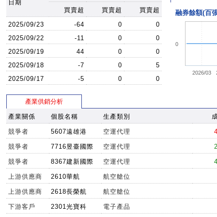
日期
買賣超
買賣超
買賣超
融券餘額(百張
2025/09/23
-64
0
0
2025/09/22
-11
0
0
0
2025/09/19
44
0
0
2025/09/18
-7
0
5
2026/03
2025/09/17
-5
0
0
產業供銷分析
產業關係
個股名稱
生產類別
競爭者
5607遠雄港
空運代理
競爭者
7716昱臺國際
空運代理
競爭者
8367建新國際
空運代理
上游供應商
2610華航
航空艙位
上游供應商
2618長榮航
航空艙位
下游客戶
2301光寶科
電子產品