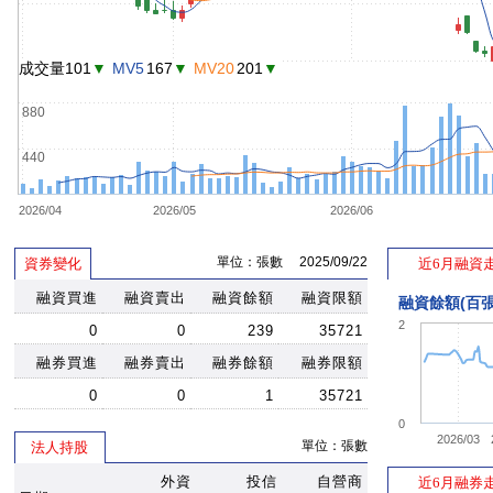
成交量101
▼
MV5
167
▼
MV20
201
▼
880
440
2026/04
2026/05
2026/06
單位：張數 2025/09/22
資券變化
近6月融資
融資買進
融資賣出
融資餘額
融資限額
融資餘額(百張
2
0
0
239
35721
融券買進
融券賣出
融券餘額
融券限額
0
0
1
35721
0
2026/03
單位：張數
法人持股
外資
投信
自營商
近6月融券