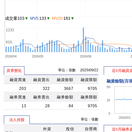
成交量103
▼
MV5
133
▼
MV20
181
▼
1232
616
2026/04
2026/05
2026/06
單位：張數 2025/09/22
資券變化
近6月融資
融資買進
融資賣出
融資餘額
融資限額
融資餘額(百張
50
203
322
3667
9705
融券買進
融券賣出
融券餘額
融券限額
25
13
28
84
9705
0
2026/03
單位：張數
法人持股
外資
投信
自營商
近6月融券