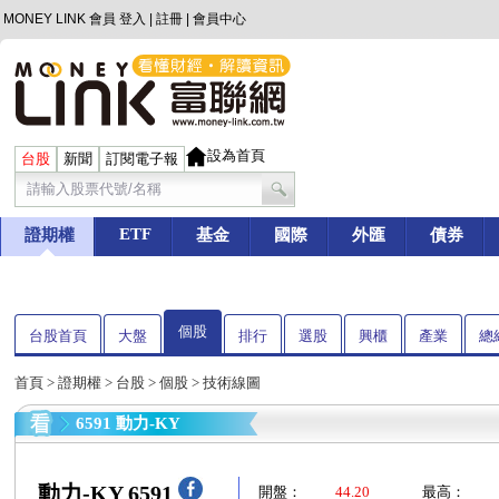
MONEY LINK 會員
登入
|
註冊
|
會員中心
設為首頁
台股
新聞
訂閱電子報
ETF
證期權
基金
國際
外匯
債券
個股
台股首頁
大盤
排行
選股
興櫃
產業
總
首頁
>
證期權
>
台股
>
個股
> 技術線圖
6591 動力-KY
動力-KY 6591
開盤：
44.20
最高：