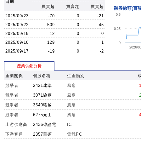
日期
買賣超
買賣超
買賣超
融券餘額(百張
0.5
2025/09/23
-70
0
-21
2025/09/22
509
0
45
0.25
2025/09/19
-12
0
0
2025/09/18
129
0
1
0
2026/0
2025/09/17
-19
0
-2
產業供銷分析
產業關係
個股名稱
生產類別
競爭者
2421建準
風扇
競爭者
3071協禧
風扇
競爭者
3540曜越
風扇
競爭者
6275元山
風扇
上游供應商
2436偉詮電
IC
下游客戶
2357華碩
電競PC