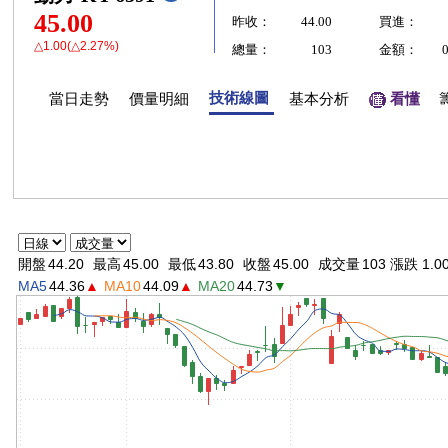
45.00
昨收：
44.00
買進：
△1.00(△2.27%)
總量：
103
金額：
技術線圖
當日走勢
價量明細
基本分析
看懂
開盤
44.20
最高
45.00
最低
43.80
收盤
45.00
成交量
103 漲跌 1.0
MA5
44.36
▲
MA10
44.09
▲
MA20
44.73
▼