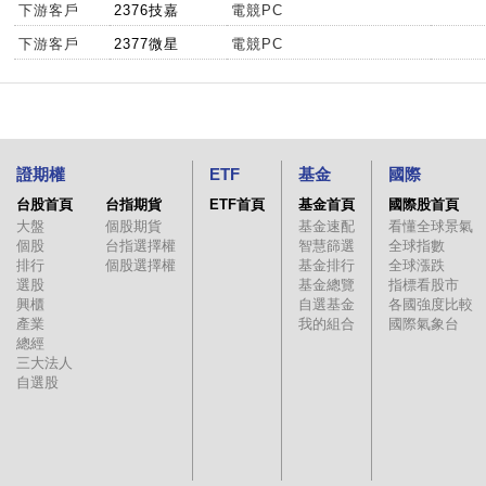
下游客戶
2376技嘉
電競PC
下游客戶
2377微星
電競PC
證期權
ETF
基金
國際
台股首頁
台指期貨
ETF首頁
基金首頁
國際股首頁
大盤
個股期貨
基金速配
看懂全球景氣
個股
台指選擇權
智慧篩選
全球指數
排行
個股選擇權
基金排行
全球漲跌
選股
基金總覽
指標看股市
興櫃
自選基金
各國強度比較
產業
我的組合
國際氣象台
總經
三大法人
自選股