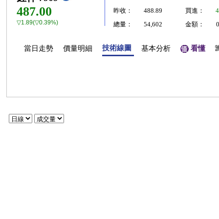
487.00
昨收：
488.89
買進：
4
▽1.89(▽0.39%)
總量：
54,602
金額：
技術線圖
當日走勢
價量明細
基本分析
看懂