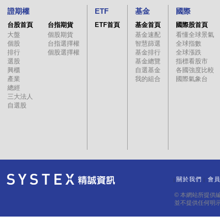
證期權
ETF
基金
國際
台股首頁
台指期貨
ETF首頁
基金首頁
國際股首頁
大盤
個股期貨
基金速配
看懂全球景氣
個股
台指選擇權
智慧篩選
全球指數
排行
個股選擇權
基金排行
全球漲跌
選股
基金總覽
指標看股市
興櫃
自選基金
各國強度比較
產業
我的組合
國際氣象台
總經
三大法人
自選股
關於我們
會
｜
｜
© 本網站所提供
並不提供任何明