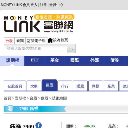
MONEY LINK 會員
登入
|
註冊
|
會員中心
設為首頁
台股
新聞
訂閱電子報
ETF
證期權
基金
國際
外匯
債券
個股
台股首頁
大盤
排行
選股
興櫃
產業
總
首頁
>
證期權
>
台股
>
個股
> 技術線圖
7909 鈺祥
鈺祥 7909
開盤：
496.00
最高：
4