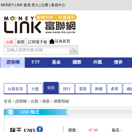
MONEY LINK 會員
登入
|
註冊
|
會員中心
設為首頁
台股
新聞
訂閱電子報
ETF
證期權
基金
國際
外匯
債券
個股
台股首頁
大盤
排行
選股
興櫃
產業
總
首頁
>
證期權
>
台股
>
個股
> 價量明細
1203 味王
味王 1203
開盤：
47.90
最高：