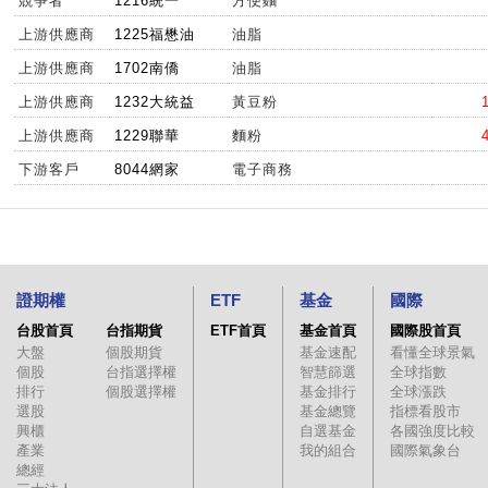
競爭者
1216統一
方便麵
上游供應商
1225福懋油
油脂
上游供應商
1702南僑
油脂
上游供應商
1232大統益
黃豆粉
上游供應商
1229聯華
麵粉
下游客戶
8044網家
電子商務
證期權
ETF
基金
國際
台股首頁
台指期貨
ETF首頁
基金首頁
國際股首頁
大盤
個股期貨
基金速配
看懂全球景氣
個股
台指選擇權
智慧篩選
全球指數
排行
個股選擇權
基金排行
全球漲跌
選股
基金總覽
指標看股市
興櫃
自選基金
各國強度比較
產業
我的組合
國際氣象台
總經