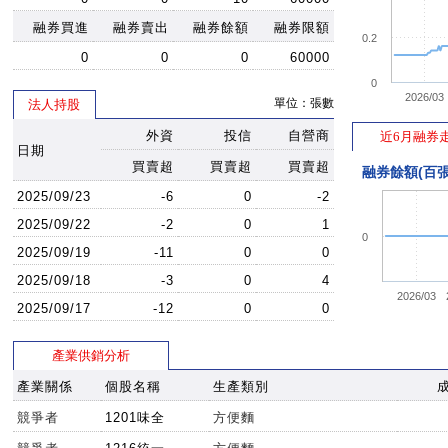
融券買進
融券賣出
融券餘額
融券限額
0.2
0
0
0
60000
0
2026/03
單位：張數
法人持股
外資
投信
自營商
近6月融券
日期
買賣超
買賣超
買賣超
融券餘額(百張
2025/09/23
-6
0
-2
2025/09/22
-2
0
1
0
2025/09/19
-11
0
0
2025/09/18
-3
0
4
2026/03
2025/09/17
-12
0
0
產業供銷分析
產業關係
個股名稱
生產類別
競爭者
1201味全
方便麵