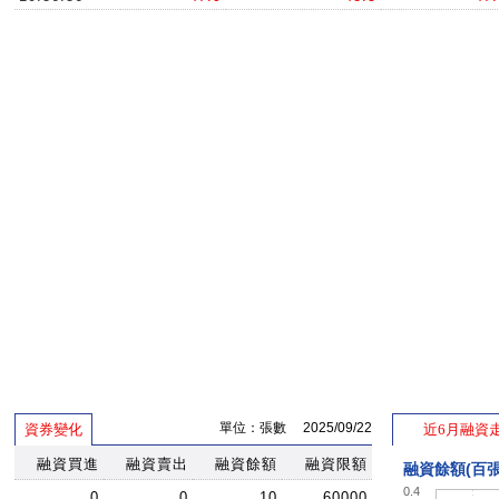
單位：張數 2025/09/22
資券變化
近6月融資
融資買進
融資賣出
融資餘額
融資限額
融資餘額(百張
0.4
0
0
10
60000