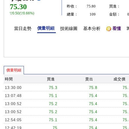
75.30
昨收：
75.80
買進：
▽0.50(▽0.66%)
總量：
109
金額：
價量明細
當日走勢
技術線圖
基本分析
看懂
價量明細
時間
買進
賣出
成交價
13:30:00
75.3
75.8
75.
13:07:48
75.1
75.4
75.
13:00:52
75.2
75.4
75.
13:00:52
75.2
75.4
75.
12:54:05
75.1
75.4
75.
12:42:19
75
75.4
75.