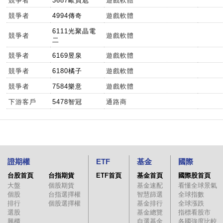
競爭者
3687歐買尬
遊戲軟體
競爭者
4994傳奇
遊戲軟體
6111光聚晶電
競爭者
遊戲軟體
二
競爭者
6169昱泉
遊戲軟體
競爭者
6180橘子
遊戲軟體
競爭者
7584樂意
遊戲軟體
下游客戶
5478智冠
通路商
證期權
ETF
基金
國際
台股首頁
台指期貨
ETF首頁
基金首頁
國際股首頁
大盤
個股期貨
基金速配
看懂全球景氣
個股
台指選擇權
智慧篩選
全球指數
排行
個股選擇權
基金排行
全球漲跌
選股
基金總覽
指標看股市
興櫃
自選基金
各國強度比較