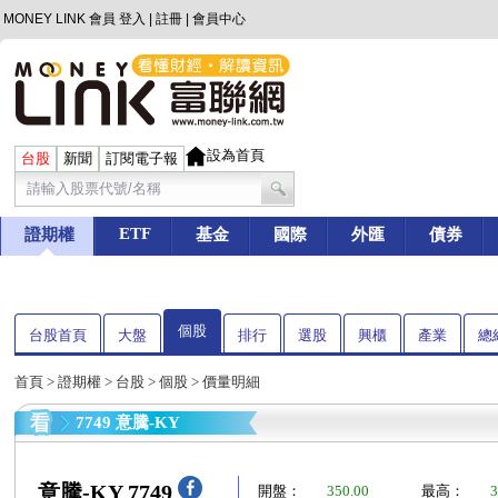
MONEY LINK 會員
登入
|
註冊
|
會員中心
設為首頁
台股
新聞
訂閱電子報
ETF
證期權
基金
國際
外匯
債券
個股
台股首頁
大盤
排行
選股
興櫃
產業
總
首頁
>
證期權
>
台股
>
個股
> 價量明細
7749 意騰-KY
意騰-KY 7749
開盤：
350.00
最高：
3