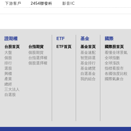
下游客戶
2454聯發科
影音IC
09:27:00
345.5
346.5
346.
09:27:00
344.5
346
34
09:27:00
344.5
345.5
345.
09:27:00
344
345
34
證期權
ETF
基金
國際
09:25:56
344
345
34
台股首頁
台指期貨
ETF首頁
基金首頁
國際股首頁
09:24:31
344
345
34
大盤
個股期貨
基金速配
看懂全球景氣
09:23:45
344
345
34
個股
台指選擇權
智慧篩選
全球指數
排行
個股選擇權
基金排行
全球漲跌
09:23:17
344
346
34
選股
基金總覽
指標看股市
09:22:36
343
345
34
興櫃
自選基金
各國強度比較
產業
我的組合
國際氣象台
09:22:11
345
347
34
總經
09:22:07
345
347
34
三大法人
自選股
09:20:42
344.5
347
344.
09:15:06
347.5
350.5
347.
09:11:22
349
352.5
34
09:11:22
349
352.5
34
09:10:50
349.5
351.5
349.