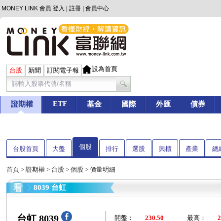
MONEY LINK 會員
登入
|
註冊
|
會員中心
設為首頁
台股
新聞
訂閱電子報
ETF
證期權
基金
國際
外匯
債券
個股
台股首頁
大盤
排行
選股
興櫃
產業
總
首頁
>
證期權
>
台股
>
個股
> 價量明細
8039 台虹
台虹 8039
開盤：
230.50
最高：
2