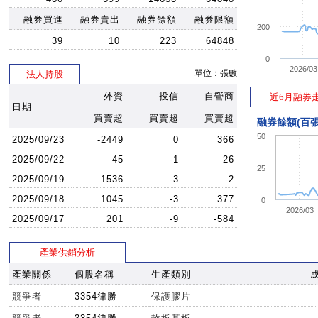
11:03:07
999999999
--
237.
融券買進
融券賣出
融券餘額
融券限額
200
10:59:49
999999999
--
237.
39
10
223
64848
10:59:29
999999999
--
237.
0
2026/03
單位：張數
法人持股
10:55:00
999999999
--
237.
外資
投信
自營商
10:50:01
999999999
--
近6月融券
237.
日期
10:46:27
999999999
--
237.
買賣超
買賣超
買賣超
融券餘額(百張
10:40:42
999999999
--
237.
50
2025/09/23
-2449
0
366
10:22:02
999999999
--
237.
2025/09/22
45
-1
26
25
10:14:53
999999999
--
237.
2025/09/19
1536
-3
-2
10:08:51
999999999
--
237.
2025/09/18
1045
-3
377
0
2026/03
10:05:55
999999999
--
237.
2025/09/17
201
-9
-584
10:02:24
999999999
--
237.
產業供銷分析
10:00:52
999999999
--
237.
產業關係
個股名稱
生產類別
09:46:45
999999999
--
237.
09:31:02
999999999
--
237.
競爭者
3354律勝
保護膠片
09:30:58
999999999
--
237.