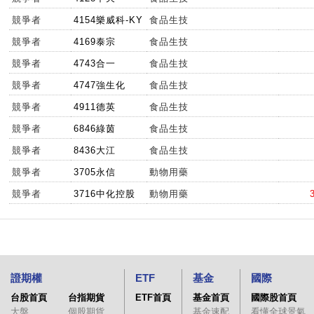
競爭者
4154樂威科-KY
食品生技
競爭者
4169泰宗
食品生技
競爭者
4743合一
食品生技
競爭者
4747強生化
食品生技
競爭者
4911德英
食品生技
競爭者
6846綠茵
食品生技
競爭者
8436大江
食品生技
競爭者
3705永信
動物用藥
競爭者
3716中化控股
動物用藥
證期權
ETF
基金
國際
台股首頁
台指期貨
ETF首頁
基金首頁
國際股首頁
大盤
個股期貨
基金速配
看懂全球景氣