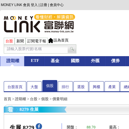
MONEY LINK 會員
登入
|
註冊
|
會員中心
設為首頁
台股
新聞
訂閱電子報
ETF
證期權
基金
國際
外匯
債券
個股
台股首頁
大盤
排行
選股
興櫃
產業
總
首頁
>
證期權
>
台股
>
個股
> 價量明細
8279 生展
生展 8279
開盤：
88.70
最高：