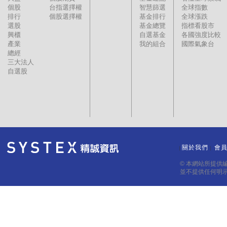
個股
台指選擇權
智慧篩選
全球指數
排行
個股選擇權
基金排行
全球漲跌
選股
基金總覽
指標看股市
興櫃
自選基金
各國強度比較
產業
我的組合
國際氣象台
總經
三大法人
自選股
關於我們
會
｜
｜
© 本網站所提供
並不提供任何明