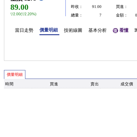
89.00
昨收：
91.00
買進：
▽2.00(▽2.20%)
總量：
7
金額：
價量明細
當日走勢
技術線圖
基本分析
看懂
價量明細
時間
買進
賣出
成交價