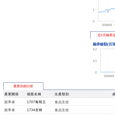
1
0
2026/03
近6月融券
融券餘額(百張
0.2
0.1
0
2026/03
產業供銷分析
產業關係
個股名稱
生產類別
競爭者
1707葡萄王
食品生技
競爭者
1734杏輝
食品生技