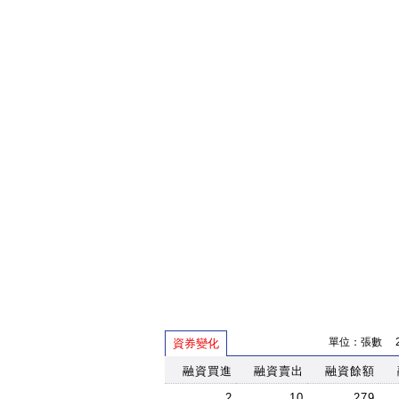
單位：張數 202
資券變化
融資買進
融資賣出
融資餘額
2
10
279