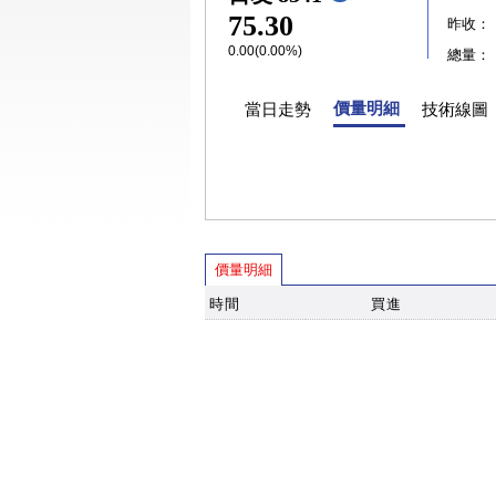
75.30
昨收：
0.00(0.00%)
總量：
價量明細
當日走勢
技術線圖
價量明細
時間
買進