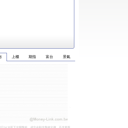
上櫃
期指
富台
景氣
市
日14:30至下次開盤前，成交金額含盤後定價，不含零股、