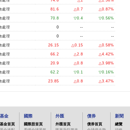
物處理
74.6
△1
△1.36%
物處理
81.6
△0.7
△0.87%
物處理
70.8
▽0.4
▽0.56%
物處理
0
--
--
物處理
0
--
--
物處理
26.15
△0.15
△0.58%
物處理
66.2
△2.8
△4.42%
物處理
20.9
△0.8
△3.98%
物處理
62.2
▽0.1
▽0.16%
物處理
23.85
△0.8
△3.47%
基金
國際
外匯
債券
新聞
基金首頁
國際股首頁
外匯首頁
債券首頁
總覽
基金速配
看懂全球景氣
匯率升貶圖表
全球債走勢
頭條