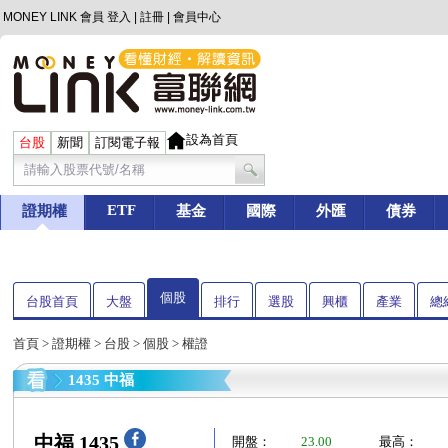
MONEY LINK 會員
登入
|
註冊
|
會員中心
設為首頁
台股
新聞
訂閱電子報
ETF
證期權
基金
國際
外匯
債券
個股
台股首頁
大盤
排行
選股
興櫃
產業
總
首頁
>
證期權
>
台股
>
個股
> 權證
1435 中福
中福 1435
開盤：
23.00
最高：