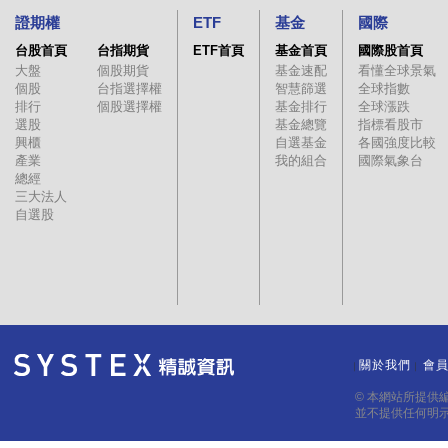
證期權
ETF
基金
國際
台股首頁
台指期貨
ETF首頁
基金首頁
國際股首頁
大盤
個股期貨
基金速配
看懂全球景氣
個股
台指選擇權
智慧篩選
全球指數
排行
個股選擇權
基金排行
全球漲跌
選股
基金總覽
指標看股市
興櫃
自選基金
各國強度比較
產業
我的組合
國際氣象台
總經
三大法人
自選股
關於我們
會
｜
｜
© 本網站所提供
並不提供任何明