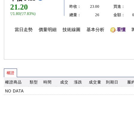
21.20
昨收：
23.00
買進：
▽1.80(▽7.83%)
總量：
26
金額：
當日走勢
價量明細
技術線圖
基本分析
看懂
權證
權證商品
類型
時間
成交
漲跌
成交量
到期日
履
NO DATA