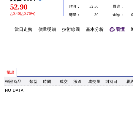
52.90
昨收：
52.50
買進：
△0.40(△0.76%)
總量：
30
金額：
當日走勢
價量明細
技術線圖
基本分析
看懂
權證
權證商品
類型
時間
成交
漲跌
成交量
到期日
履
NO DATA