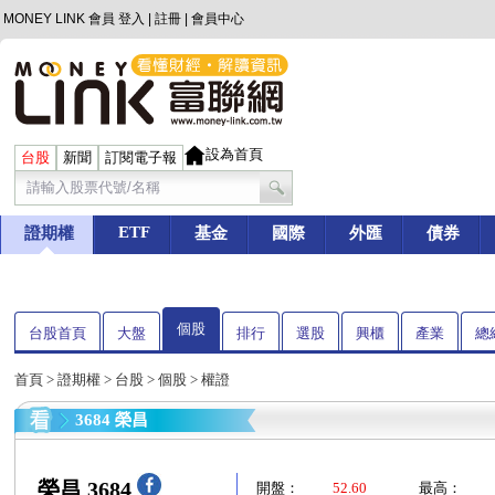
MONEY LINK 會員
登入
|
註冊
|
會員中心
設為首頁
台股
新聞
訂閱電子報
ETF
證期權
基金
國際
外匯
債券
個股
台股首頁
大盤
排行
選股
興櫃
產業
總
首頁
>
證期權
>
台股
>
個股
> 權證
3684 榮昌
榮昌 3684
開盤：
52.60
最高：