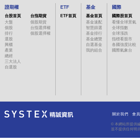
證期權
ETF
基金
國際
台股首頁
台指期貨
ETF首頁
基金首頁
國際股首頁
大盤
個股期貨
基金速配
看懂全球景氣
個股
台指選擇權
智慧篩選
全球指數
排行
個股選擇權
基金排行
全球漲跌
選股
基金總覽
指標看股市
興櫃
自選基金
各國強度比較
產業
我的組合
國際氣象台
總經
三大法人
自選股
關於我們
會
｜
｜
© 本網站所提供
並不提供任何明