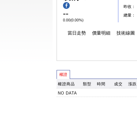
昨收：
--
總量：
0.00(0.00%)
當日走勢
價量明細
技術線圖
權證
權證商品
類型
時間
成交
漲跌
NO DATA