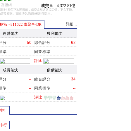
.富聯網
成交量 : 4,372.81億
日14:30至下次開盤前，成交金額含盤後定價，不含零股、
拍賣及標購。實際以交易所轉檔時間為主。
詳細...
報 - 911622 泰聚亨-DR
經營能力
獲利能力
評分
50
綜合評分
62
標準
--
同業標準
--
評比
成長能力
償債能力
評分
--
綜合評分
34
標準
--
同業標準
--
評比
排行
排行