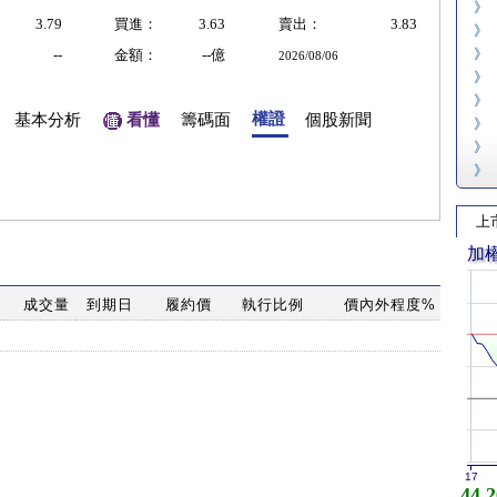
》
3.79
買進：
3.63
賣出：
3.83
》
》
--
金額：
--億
2026/08/06
》
》
權證
基本分析
看懂
籌碼面
個股新聞
》
》
》
上
加
成交量
到期日
履約價
執行比例
價內外程度%
17
44,2