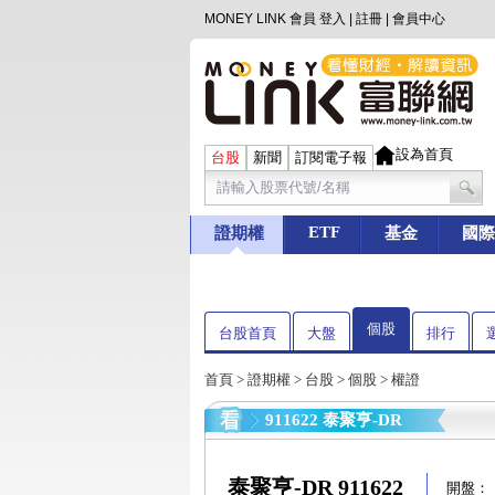
MONEY LINK 會員
登入
|
註冊
|
會員中心
設為首頁
台股
新聞
訂閱電子報
ETF
證期權
基金
國際
個股
台股首頁
大盤
排行
首頁
>
證期權
>
台股
>
個股
> 權證
911622 泰聚亨-DR
泰聚亨-DR 911622
開盤：