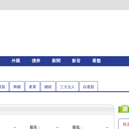
外匯
債券
新聞
影音
看盤
選股
興櫃
產業
總經
三大法人
自選股
投
--
最高：
--
最低：
--