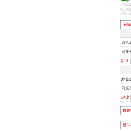
©精誠
註：交易
鉅額、
看懂財
綜合
同業
評比
綜合
同業
評比
推薦
點閱