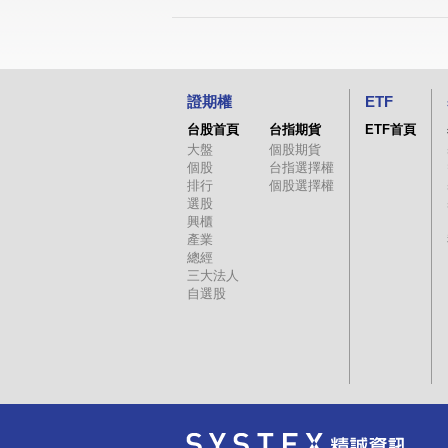
證期權
ETF
台股首頁
台指期貨
ETF首頁
大盤
個股期貨
個股
台指選擇權
排行
個股選擇權
選股
興櫃
產業
總經
三大法人
自選股