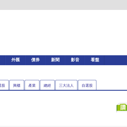
外匯
債券
新聞
影音
看盤
選股
興櫃
產業
總經
三大法人
自選股