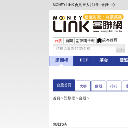
MONEY LINK 會員
登入
|
註冊
|
會員中心
設為首頁
台股
新聞
訂閱電子報
ETF
證期權
基金
國際
台股首頁
大盤
個股
排行
首頁
>
證期權
>
台股
>
無此代碼