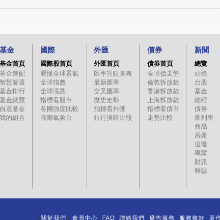
基金
國際
外匯
債券
新聞
基金首頁
國際股首頁
外匯首頁
債券首頁
總覽
基金速配
看懂全球景氣
匯率升貶圖表
全球債走勢
頭條
智慧篩選
全球指數
最新匯率
倫敦拆放款
台股
基金排行
全球漲跌
交叉匯率
香港拆放款
基金
基金總覽
指標看股市
歷史走勢
上海拆放款
總經
自選基金
各國強度比較
指標看外匯
指標看債市
債券
我的組合
國際氣象台
銀行換匯比較
走勢比較
匯利率
商品
房產
道瓊
專家
財訊
雜誌
關於我們
會員中心
FAQ
聯絡我們
廣告服務
服務條款
著
｜
｜
｜
｜
｜
｜
｜