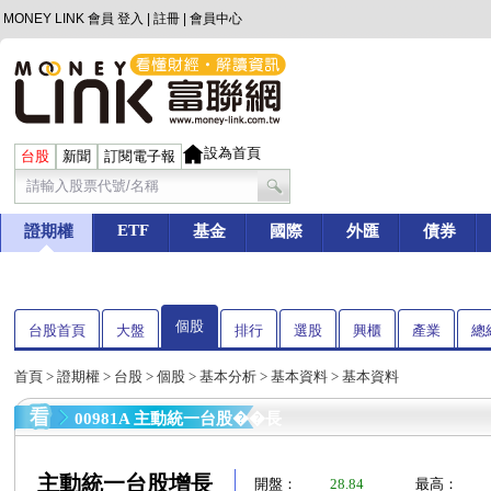
MONEY LINK 會員
登入
|
註冊
|
會員中心
設為首頁
台股
新聞
訂閱電子報
ETF
證期權
基金
國際
外匯
債券
個股
台股首頁
大盤
排行
選股
興櫃
產業
總
首頁
>
證期權
>
台股
>
個股
>
基本分析
>
基本資料
> 基本資料
00981A 主動統一台股��長
主動統一台股增長
開盤：
28.84
最高：