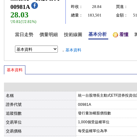
00981A
昨收：
28.84
買進：
28.03
總量：
183,501
金額：
5
▽0.81(▽2.81%)
基本分析
當日走勢
價量明細
技術線圖
看懂
．
基本資料
基本資料
名稱
統一台股增長主動式ETF證券投資信
證券代號
00981A
追蹤指數
發行量加權股價指數
交易單位
1,000個受益權單位
交易價格
每受益權單位為準