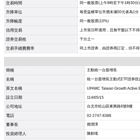
交易時間
同一般股票(上午9時至下午1時30分)
升降單位
每受益權單位市價未滿50元者為1分
升降幅度
同一般股票(10%)
信用交易
上市當日即適用，且無平盤以下不得
證券交易稅
千分之一
交易手續費費率
同上市證券，由證券商訂定，但不得
簡稱
主動統一台股增長
名稱
統一台股增長主動式ETF證券投
英文名稱
UPAMC Taiwan Growth Active 
設立日期
114/05/15
公司地址
台北市松山區東興路8號8樓
電話
02-2747-8388
董事長
鄧潤澤
投資經理人
陳釧瑤