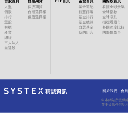
台股首頁
台指期貨
ETF首頁
基金首頁
國際股首頁
大盤
個股期貨
基金速配
看懂全球景氣
個股
台指選擇權
智慧篩選
全球指數
排行
個股選擇權
基金排行
全球漲跌
選股
基金總覽
指標看股市
興櫃
自選基金
各國強度比較
產業
我的組合
國際氣象台
總經
三大法人
自選股
關於我們
會
｜
｜
© 本網站所提供
並不提供任何明