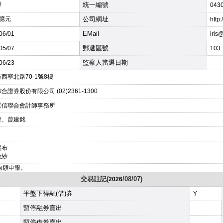
嬅
統一編號
043
8億元
公司網址
http
EMail
/06/01
iris
郵遞區號
/05/07
103
監察人當選日期
/06/23
西寧北路70-1號8樓
合證券股份有限公司 (02)2361-1300
眾信聯合會計師事務所
發、曾建銘
龍布
龍紗
改自願申報。
交易註記(
/08/07)
2026
平盤下得融(借)券
Y
暫停融券賣出
暫停借券賣出