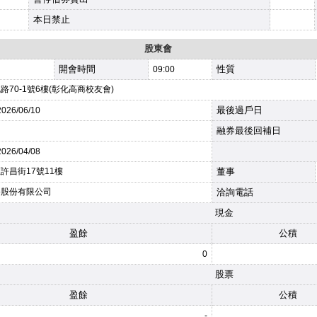
本日禁止
股東會
開會時間
性質
09:00
70-1號6樓(彰化高商校友會)
最後過戶日
2026
/06/10
融券最後回補日
2026
/04/08
許昌街17號11樓
董事
券股份有限公司
洽詢電話
現金
盈餘
公積
0
股票
盈餘
公積
-