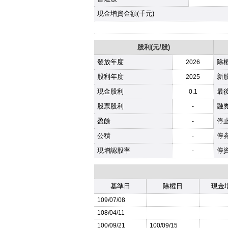
現金增資金額(千元)
股利(元/股)
發放年度
除
2026
股利年度
新股
2025
現金股利
最
0.1
股票股利
融
-
盈餘
停
-
公積
停
-
現增認股率
停
-
基準日
除權日
現金
109/07/08
108/04/11
100/09/21
100/09/15