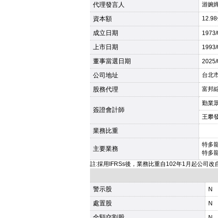
代理發言人
游婉
資本額
12.9
成立日期
1973
上市日期
1993
董事當選日期
2025
公司地址
台北市
股務代理
富邦綜
勤業
簽證會計師
王攀
業務比重
特多
主要業務
特多
註:採用IFRSs後，業務比重自102年1月起公司
警示股
N
處置股
N
全額交割股
N