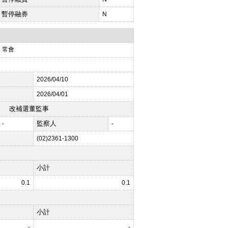
暫停融券
N
常會
2026
/04/10
2026
/04/01
改補選董監事
監察人
-
-
(02)2361-1300
小計
0.1
0.1
小計
-
-