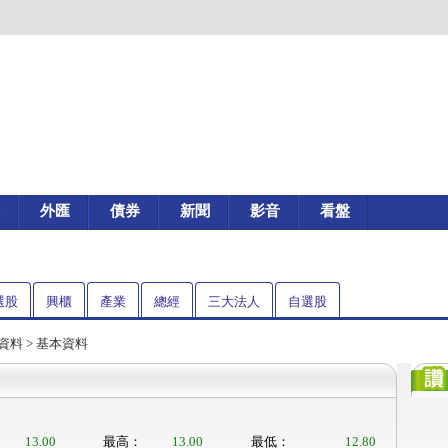
外匯
債券
新聞
影音
看盤
選股
興櫃
產業
總經
三大法人
自選股
資料
> 基本資料
13.00
最高：
13.00
最低：
12.80