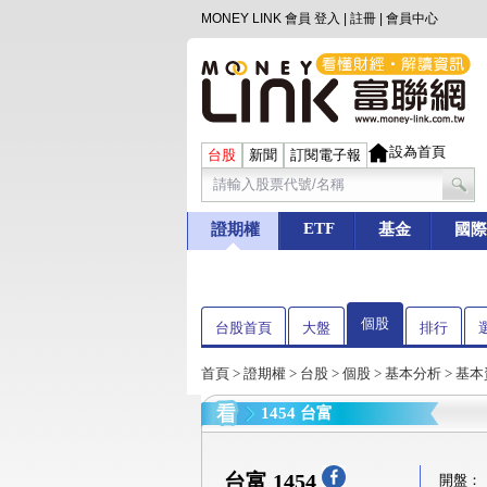
MONEY LINK 會員
登入
|
註冊
|
會員中心
設為首頁
台股
新聞
訂閱電子報
ETF
證期權
基金
國際
個股
台股首頁
大盤
排行
首頁
>
證期權
>
台股
>
個股
>
基本分析
>
基本
1454 台富
台富 1454
開盤：