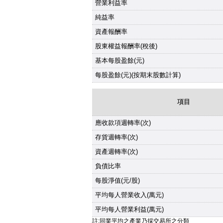
營業利益率
純益率
資產報酬率
股東權益報酬率(稅後)
基本每股盈餘(元)
每股盈餘(元)(按期末股數計算)
項目
應收款項週轉率(次)
存貨週轉率(次)
資產週轉率(次)
負債比率
每股淨值(元/股)
平均每人營業收入(萬元)
平均每人營業利益(萬元)
註:同業平均之產業乃採交易所之分類