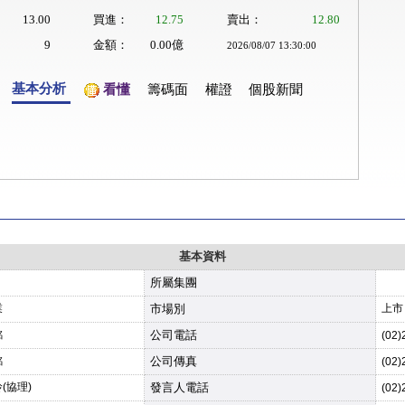
13.00
買進：
12.75
賣出：
12.80
9
金額：
0.00億
2026/08/07 13:30:00
基本分析
看懂
籌碼面
權證
個股新聞
基本資料
所屬集團
業
市場別
上市
銘
公司電話
(02)
銘
公司傳真
(02)
(協理)
發言人電話
(02)