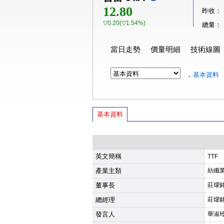
12.80
昨收：
▽0.20(▽1.54%)
總量：
當日走勢
價量明細
技術線圖
．
基本資料
基本資料
英文簡稱
TTF
產業主類
紡纖
董事長
莊燿
總經理
莊燿
發言人
華淑玲