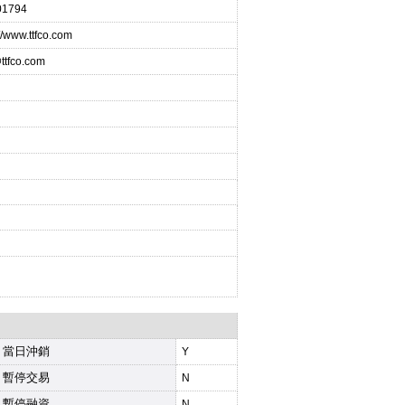
01794
://www.ttfco.com
@ttfco.com
當日沖銷
Y
暫停交易
N
暫停融資
N