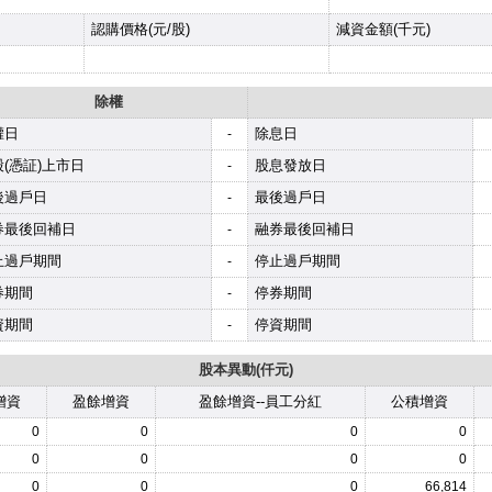
認購價格(元/股)
減資金額(千元)
除權
權日
除息日
-
(憑証)上市日
股息發放日
-
後過戶日
最後過戶日
-
券最後回補日
融券最後回補日
-
止過戶期間
停止過戶期間
-
券期間
停券期間
-
資期間
停資期間
-
股本異動(仟元)
增資
盈餘增資
盈餘增資--員工分紅
公積增資
0
0
0
0
0
0
0
0
0
0
0
66,814