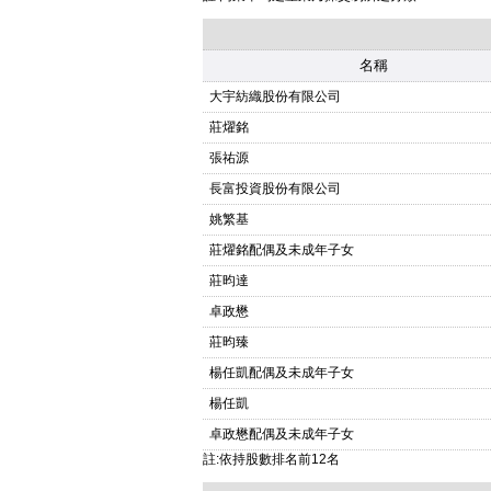
名稱
大宇紡織股份有限公司
莊燿銘
張祐源
長富投資股份有限公司
姚繁基
莊燿銘配偶及未成年子女
莊昀達
卓政懋
莊昀臻
楊任凱配偶及未成年子女
楊任凱
卓政懋配偶及未成年子女
註:依持股數排名前12名