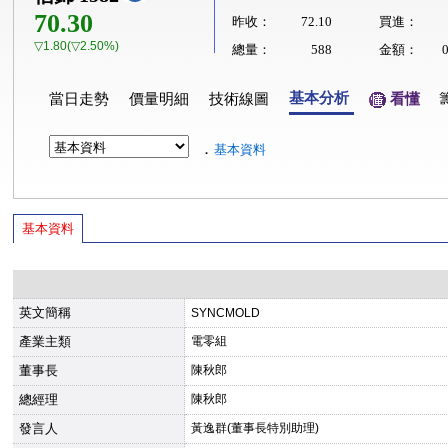
70.30
昨收：
72.10
買進：
▽1.80(▽2.50%)
總量：
588
金額：
基本分析
當日走勢
價量明細
技術線圖
看懂
．
基本資料
基本資料
英文簡稱
SYNCMOLD
產業主類
電零組
董事長
陳秋郎
總經理
陳秋郎
發言人
黃逸群(董事長特別助理)