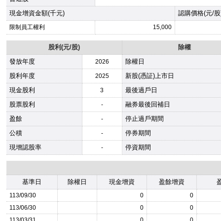
現金增資金額(千元)
認購價格(元/股
限制員工權利
15,000
股利(元/股)
除權
發放年度
除權日
2026
股利年度
新股(憑証)上市日
2025
現金股利
最後過戶日
3
股票股利
融券最後回補日
-
盈餘
停止過戶期間
-
公積
停券期間
-
現增認股率
停資期間
-
基準日
除權日
現金增資
盈餘增資
113/09/30
0
0
113/06/30
0
0
113/03/31
0
0