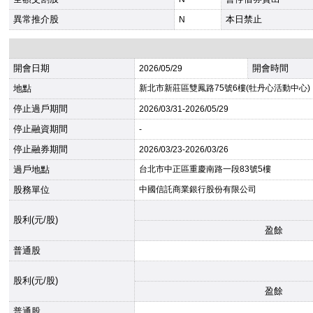
異常推介股
本日禁止
N
開會日期
開會時間
2026
/05/29
地點
新北市新莊區雙鳳路75號6樓(牡丹心活動中心)
停止過戶期間
2026
/03/31-
2026
/05/29
停止融資期間
-
停止融券期間
2026
/03/23-
2026
/03/26
過戶地點
台北市中正區重慶南路一段83號5樓
股務單位
中國信託商業銀行股份有限公司
股利(元/股)
盈餘
普通股
股利(元/股)
盈餘
普通股