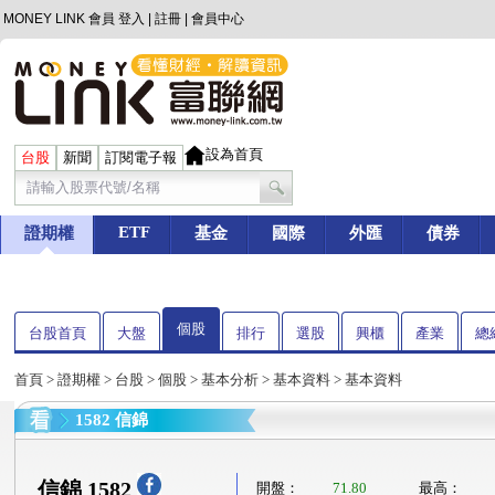
MONEY LINK 會員
登入
|
註冊
|
會員中心
設為首頁
台股
新聞
訂閱電子報
ETF
證期權
基金
國際
外匯
債券
個股
台股首頁
大盤
排行
選股
興櫃
產業
總
首頁
>
證期權
>
台股
>
個股
>
基本分析
>
基本資料
> 基本資料
1582 信錦
信錦 1582
開盤：
71.80
最高：