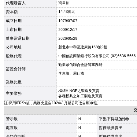
代理發言人
劉皇佑
資本額
14.43億元
成立日期
1979
/07/07
上市日期
2009
/12/17
董事當選日期
2026
/05/29
公司地址
新北市中和區建康路168號9樓
股務代理
中國信託商業銀行股份有限公司 (02)6636-5566
勤業眾信聯合會計師事務所
簽證會計師
李東峰、周仕杰
業務比重
樞紐HINGE之製造及買賣
主要業務
各種模具之加工製造及買賣
註:採用IFRSs後，業務比重自102年1月起公司改自願申報。
警示股
平盤下得融(借)券
N
處置股
暫停融券賣出
N
全額交割股
暫停借券賣出
N