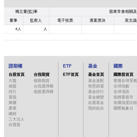
獨立董(監)事
股東常會相關及
董事
監察人
電子投票
逐案票決
英文議
4人
人
證期權
ETF
基金
國際
台股首頁
台指期貨
ETF首頁
基金首頁
國際股首頁
大盤
個股期貨
基金速配
看懂全球景
個股
台指選擇權
智慧篩選
全球指數
排行
個股選擇權
基金排行
全球漲跌
選股
基金總覽
指標看股市
興櫃
自選基金
各國強度比
產業
我的組合
國際氣象台
總經
三大法人
自選股