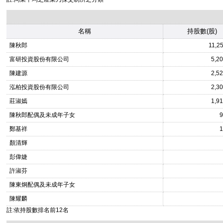
名稱
持股數(股)
陳秋郎
11,2
富研投資股份有限公司
5,2
陳建源
2,5
泓柏投資股份有限公司
2,3
莊淑嫣
1,9
陳秋郎配偶及未成年子女
9
鄭基祥
1
顏清輝
彭偉婕
許淑芬
陳東炯配偶及未成年子女
陳耀麟
註:依持股數排名前12名