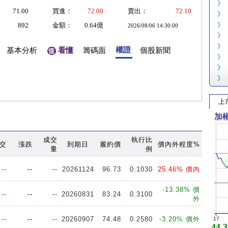
》
71.00
買進：
72.00
賣出：
72.10
》
》
892
金額：
0.64億
2026/08/06 14:30:00
》
》
權證
基本分析
看懂
籌碼面
個股新聞
》
》
》
上
加
成交
執行比
交
漲跌
到期日
履約價
價內外程度%
量
例
--
--
--
20261124
96.73
0.1030
25.46% 價內
-13.38% 價
--
--
--
20260831
83.24
0.3100
外
--
--
--
20260907
74.48
0.2580
-3.20% 價外
17
44,3