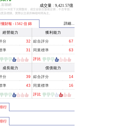
.富聯網
成交量 : 9,421.57億
日14:30至下次開盤前，成交金額含盤後定價，不含零股、
拍賣及標購。實際以交易所轉檔時間為主。
詳細...
懂財報 - 1582 信 錦
經營能力
獲利能力
評分
32
綜合評分
67
標準
31
同業標準
63
評比
成長能力
償債能力
評分
39
綜合評分
14
標準
43
同業標準
16
評比
排行
排行