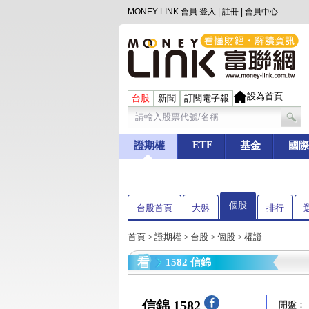
MONEY LINK 會員
登入
|
註冊
|
會員中心
設為首頁
台股
新聞
訂閱電子報
ETF
證期權
基金
國際
個股
台股首頁
大盤
排行
首頁
>
證期權
>
台股
>
個股
> 權證
1582 信錦
信錦 1582
開盤：