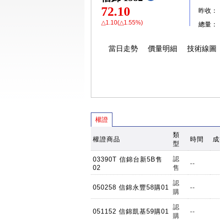
72.10
昨收：
△1.10(△1.55%)
總量：
當日走勢
價量明細
技術線圖
權證
類
權證商品
時間
成
型
認
03390T 信錦台新5B售
--
02
售
認
050258 信錦永豐58購01
--
購
認
051152 信錦凱基59購01
--
購