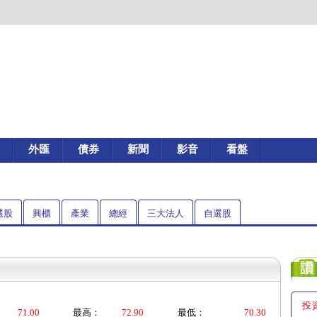
外匯
債券
新聞
影音
看盤
選股
興櫃
產業
總經
三大法人
自選股
投
71.00
最高：
72.90
最低：
70.30