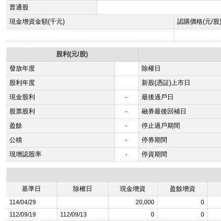
普通股
現金增資金額(千元)
認購價格(元/股
股利(元/股)
發放年度
除權日
股利年度
新股(憑証)上市日
現金股利
最後過戶日
-
股票股利
融券最後回補日
-
盈餘
停止過戶期間
-
公積
停券期間
-
現增認股率
停資期間
-
基準日
除權日
現金增資
盈餘增資
114/04/29
20,000
0
112/09/19
112/09/13
0
0