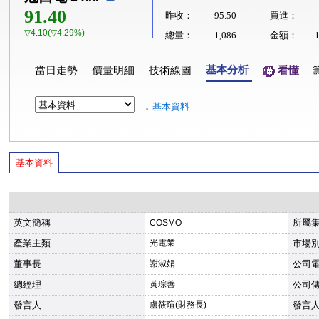
91.40
昨收：
95.50
買進：
▽4.10(▽4.29%)
總量：
1,086
金額：
基本分析
當日走勢
價量明細
技術線圖
看懂
．
基本資料
基本資料
英文簡稱
所屬
COSMO
產業主類
光電業
市場
董事長
謝淑娟
公司
總經理
黃琮善
公司
發言人
盧筱瑄(財務長)
發言