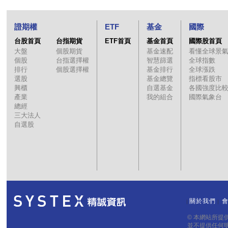
證期權
ETF
基金
國際
台股首頁
台指期貨
ETF首頁
基金首頁
國際股首頁
大盤
個股期貨
基金速配
看懂全球景
個股
台指選擇權
智慧篩選
全球指數
排行
個股選擇權
基金排行
全球漲跌
選股
基金總覽
指標看股市
興櫃
自選基金
各國強度比
產業
我的組合
國際氣象台
總經
三大法人
自選股
關於我們
｜
｜
© 本網站所
並不提供任何