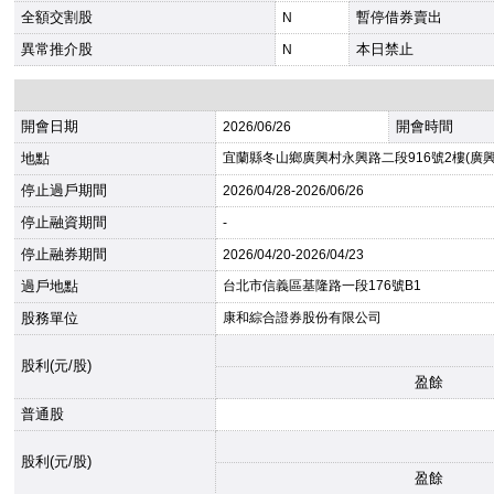
全額交割股
暫停借券賣出
N
異常推介股
本日禁止
N
開會日期
開會時間
2026
/06/26
地點
宜蘭縣冬山鄉廣興村永興路二段916號2樓(廣
停止過戶期間
2026
/04/28-
2026
/06/26
停止融資期間
-
停止融券期間
2026
/04/20-
2026
/04/23
過戶地點
台北市信義區基隆路一段176號B1
股務單位
康和綜合證券股份有限公司
股利(元/股)
盈餘
普通股
股利(元/股)
盈餘