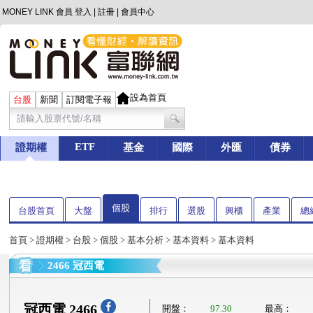
MONEY LINK 會員
登入
|
註冊
|
會員中心
設為首頁
台股
新聞
訂閱電子報
ETF
證期權
基金
國際
外匯
債券
個股
台股首頁
大盤
排行
選股
興櫃
產業
總
首頁
>
證期權
>
台股
>
個股
>
基本分析
>
基本資料
> 基本資料
2466 冠西電
冠西電 2466
開盤：
97.30
最高：