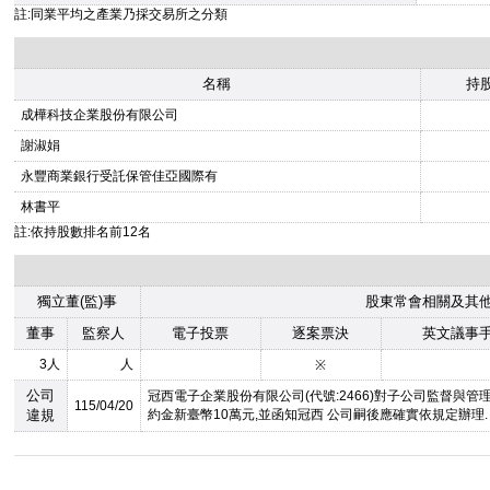
註:同業平均之產業乃採交易所之分類
名稱
持股
成樺科技企業股份有限公司
謝淑娟
永豐商業銀行受託保管佳亞國際有
林書平
註:依持股數排名前12名
獨立董(監)事
股東常會相關及其
董事
監察人
電子投票
逐案票決
英文議事
3人
人
※
公司
冠西電子企業股份有限公司(代號:2466)對子公司監督與管
115/04/20
違規
約金新臺幣10萬元,並函知冠西 公司嗣後應確實依規定辦理.