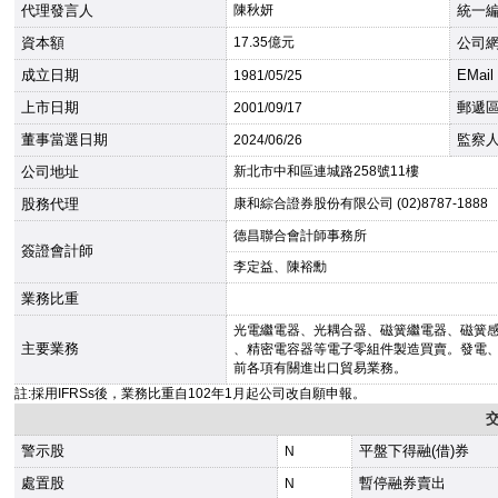
代理發言人
陳秋妍
統一
資本額
17.35億元
公司
成立日期
EMail
1981
/05/25
上市日期
郵遞
2001
/09/17
董事當選日期
監察
2024
/06/26
公司地址
新北市中和區連城路258號11樓
股務代理
康和綜合證券股份有限公司 (02)8787-1888
德昌聯合會計師事務所
簽證會計師
李定益、陳裕勳
業務比重
光電繼電器、光耦合器、磁簧繼電器、磁簧
主要業務
、精密電容器等電子零組件製造買賣。發電
前各項有關進出口貿易業務。
註:採用IFRSs後，業務比重自102年1月起公司改自願申報。
警示股
平盤下得融(借)券
N
處置股
暫停融券賣出
N