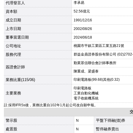
代理發言人
李承易
資本額
52.56億元
成立日期
1991
/12/16
上市日期
2002
/08/26
董事當選日期
2024
/06/18
公司地址
桃園市平鎮工業區工業五路21號
股務代理
群益金鼎證券股份有限公司 (02)2702-
勤業眾信聯合會計師事務所
簽證會計師
陳重成、梁盛泰
業務比重(115/06)
印刷電路板(99.68)其他(0.32)
印刷電路板
主要業務
工業自動化機械
電子收銀機系統
註:採用IFRSs後，業務比重自102年1月起公司改自願申報。
警示股
平盤下得融(借)券
N
處置股
暫停融券賣出
N