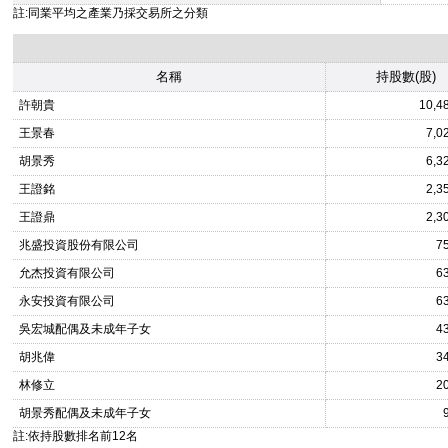
註:同業平均之產業乃採交易所之分類
名稱
持股數(股)
許朝貴
10,4
王景春
7,0
胡景秀
6,3
王證銘
2,3
王證鼎
2,3
兆盛投資股份有限公司
7
允杰投資有限公司
6
永安投資有限公司
6
吳宏城配偶及未成年子女
4
胡兆偉
3
林修立
2
胡景秀配偶及未成年子女
註:依持股數排名前12名