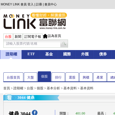
MONEY LINK 會員
登入
|
註冊
|
會員中心
設為首頁
台股
新聞
訂閱電子報
ETF
證期權
基金
國際
外匯
債券
個股
台股首頁
大盤
排行
選股
興櫃
產業
總
首頁
>
證期權
>
台股
>
個股
>
基本分析
>
基本資料
> 基本資料
3044 健鼎
健鼎 3044
開盤：
401.00
最高：
4