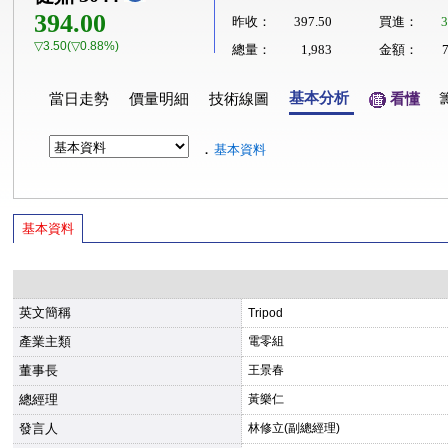
394.00
昨收：
397.50
買進：
3
▽3.50(▽0.88%)
總量：
1,983
金額：
基本分析
當日走勢
價量明細
技術線圖
看懂
．
基本資料
基本資料
英文簡稱
Tripod
產業主類
電零組
董事長
王景春
總經理
黃樂仁
發言人
林修立(副總經理)