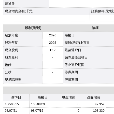
普通股
現金增資金額(千元)
認購價格(元/股
股利(元/股)
除權
發放年度
除權日
2026
股利年度
新股(憑証)上市日
2025
現金股利
最後過戶日
12.7
股票股利
融券最後回補日
-
盈餘
停止過戶期間
-
公積
停券期間
-
現增認股率
停資期間
-
基準日
除權日
現金增資
盈餘增資
100/08/15
100/08/09
0
47,352
98/07/21
98/07/15
0
108,330