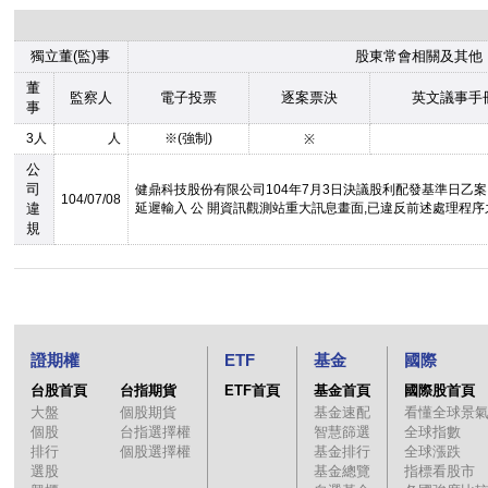
獨立董(監)事
股東常會相關及其他
董
監察人
電子投票
逐案票決
英文議事手
事
3人
人
※(強制)
※
公
司
健鼎科技股份有限公司104年7月3日決議股利配發基準日乙案
104/07/08
違
延遲輸入 公 開資訊觀測站重大訊息畫面,已違反前述處理程序
規
證期權
ETF
基金
國際
台股首頁
台指期貨
ETF首頁
基金首頁
國際股首頁
大盤
個股期貨
基金速配
看懂全球景
個股
台指選擇權
智慧篩選
全球指數
排行
個股選擇權
基金排行
全球漲跌
選股
基金總覽
指標看股市