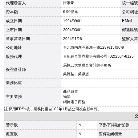
代理發言人
許家豪
統一編號
資本額
6.90億元
公司網址
成立日期
EMail
1994
/09/01
上市日期
郵遞區號
2004
/03/01
董事當選日期
監察人當
2024
/11/26
公司地址
台北市內湖區新湖一路128巷15號6樓
股務代理
台新綜合證券股份有限公司 (02)2504-8125
馬施云大華聯合會計師事務所
簽證會計師
吳昆益、吳獻恩
業務比重
商品買賣
主要業務
物流
網路電子商務
註:採用IFRSs後，業務比重自102年1月起公司改自願申報。
警示股
平盤下得融(借)券
N
處置股
暫停融券賣出
N