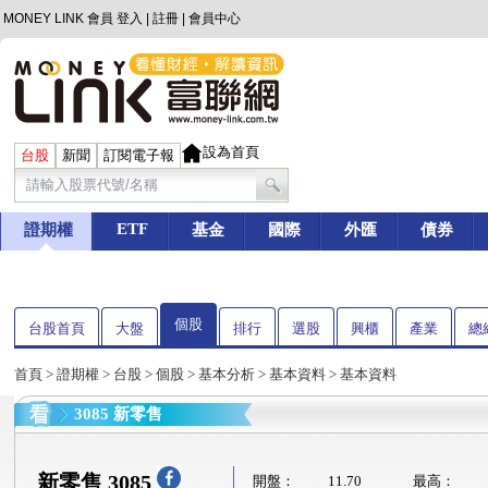
MONEY LINK 會員
登入
|
註冊
|
會員中心
設為首頁
台股
新聞
訂閱電子報
ETF
證期權
基金
國際
外匯
債券
個股
台股首頁
大盤
排行
選股
興櫃
產業
總
首頁
>
證期權
>
台股
>
個股
>
基本分析
>
基本資料
> 基本資料
3085 新零售
新零售 3085
開盤：
11.70
最高：