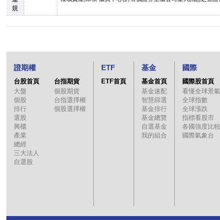
規
證期權
ETF
基金
國際
台股首頁
台指期貨
ETF首頁
基金首頁
國際股首頁
大盤
個股期貨
基金速配
看懂全球景
個股
台指選擇權
智慧篩選
全球指數
排行
個股選擇權
基金排行
全球漲跌
選股
基金總覽
指標看股市
興櫃
自選基金
各國強度比
產業
我的組合
國際氣象台
總經
三大法人
自選股