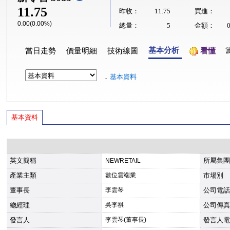
11.75
昨收：
11.75
買進：
0.00(0.00%)
總量：
5
金額：
基本分析
當日走勢
價量明細
技術線圖
看懂
．
基本資料
基本資料
英文簡稱
所屬集團
NEWRETAIL
產業主類
數位雲端業
市場別
董事長
李雲琴
公司電話
總經理
吳李祺
公司傳真
發言人
李雲琴(董事長)
發言人電