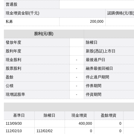
普通股
現金增資金額(千元)
認購價格(元/股
私募
200,000
股利(元/股)
發放年度
除權日
股利年度
新股(憑証)上市日
現金股利
最後過戶日
-
股票股利
融券最後回補日
-
盈餘
停止過戶期間
-
公積
停券期間
-
現增認股率
停資期間
-
基準日
除權日
現金增資
盈餘增資
113/09/30
400,000
0
112/02/10
112/02/02
0
0