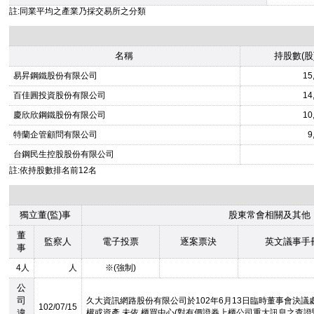
註:同業平均之產業乃採交易所之分類
名稱
持股數(股
易昇鋼鐵股份有限公司
15
百佳圓投資股份有限公司
14
慶欣欣鋼鐵股份有限公司
10
特蘭企管顧問有限公司
9
台鋼民生控股股份有限公司
註:依持股數排名前12名
獨立董(監)事
股東常會相關及其他
董
監察人
電子投票
逐案票決
英文議事手
事
4人
人
※(強制)
公
司
久大資訊網路股份有限公司於102年6月13日臨時董事會決議
102/07/15
違
權或資產,未依 櫃買中心(對有價證券上櫃公司重大訊息之查證