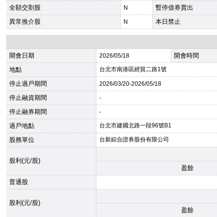
全額交割股
暫停借券賣出
N
異常推介股
本日禁止
N
開會日期
開會時間
2026
/05/18
地點
台北市南港區經貿二路1號
停止過戶期間
2026
/03/20-
2026
/05/18
停止融資期間
-
停止融券期間
-
過戶地點
台北市建國北路一段96號B1
股務單位
台新綜合證券股份有限公司
股利(元/股)
盈餘
普通股
股利(元/股)
盈餘