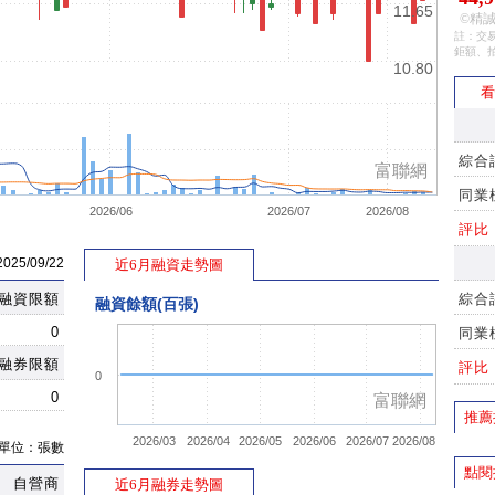
11.65
©精誠
註：交易
鉅額、
10.80
看
綜合
富聯網
同業
2026/06
2026/07
2026/08
評比
5/09/22
近6月融資走勢圖
融資限額
綜合
融資餘額(百張)
0
同業
融券限額
評比
0
0
富聯網
推薦
2026/03
2026/04
2026/05
2026/06
2026/07
2026/08
單位：張數
點閱
自營商
近6月融券走勢圖