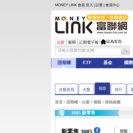
MONEY LINK 會員
登入
|
註冊
|
會員中心
設為首頁
台股
新聞
訂閱電子報
ETF
證期權
基金
國際
個股
台股首頁
大盤
排行
首頁
>
證期權
>
台股
>
個股
> 技術線圖
3085 新零售
新零售 3085
開盤：