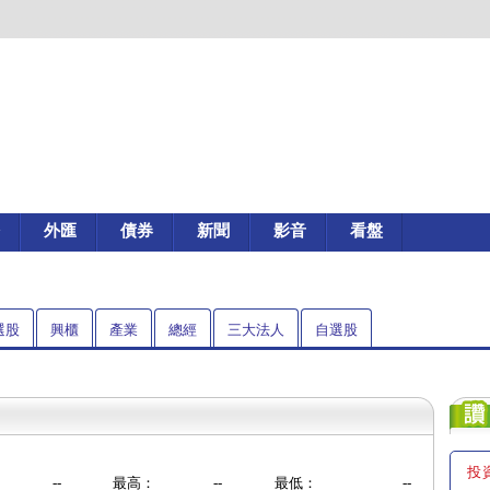
外匯
債券
新聞
影音
看盤
選股
興櫃
產業
總經
三大法人
自選股
投
--
最高：
--
最低：
--