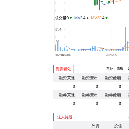
成交量0
▼
MV5
4
▲
MV20
4
▼
154
77
2026/03
2026/04
2026/05
單位：張數 202
資券變化
融資買進
融資賣出
融資餘額
0
0
0
融券買進
融券賣出
融券餘額
0
0
0
法人持股
外資
投信