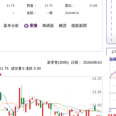
》
11.75
買進：
11.75
賣出：
11.95
》
》
--
金額：
--億
2026/08/10
》
》
基本分析
看懂
籌碼面
權證
個股新聞
》
》
》
上
加
新零售(3085) 日期：
2026/08/10
11.75
成交量
0 漲跌 0.00
▲
14.20
13.35
12.50
17
44,9