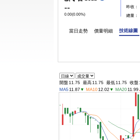
--
昨收：
0.00(0.00%)
總量：
技術線圖
當日走勢
價量明細
開盤
11.75
最高
11.75
最低
11.75
收盤
MA5
11.87
▼
MA10
12.02
▼
MA20
11.99