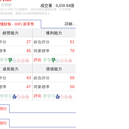
.富聯網
成交量 : 6,650.84億
日14:30至下次開盤前，成交金額含盤後定價，不含零股、
拍賣及標購。實際以交易所轉檔時間為主。
詳細...
懂財報 - 3085 新零售
經營能力
獲利能力
評分
27
綜合評分
51
標準
45
同業標準
70
評比
成長能力
償債能力
評分
43
綜合評分
50
標準
47
同業標準
50
評比
排行
排行