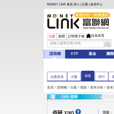
MONEY LINK 會員
登入
|
註冊
|
會員中心
設為首頁
台股
新聞
訂閱電子報
ETF
證期權
基金
國際
個股
台股首頁
大盤
排行
首頁
>
證期權
>
台股
>
個股
>
基本分析
>
基本
3205 佰研
佰研 3205
開盤：