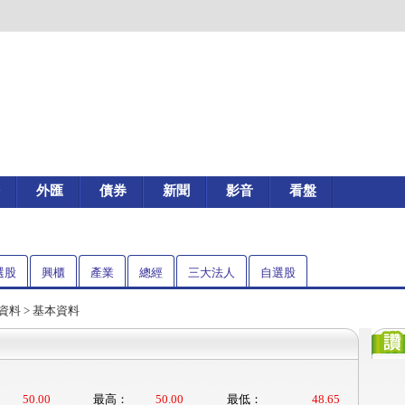
外匯
債券
新聞
影音
看盤
選股
興櫃
產業
總經
三大法人
自選股
資料
> 基本資料
50.00
最高：
50.00
最低：
48.65