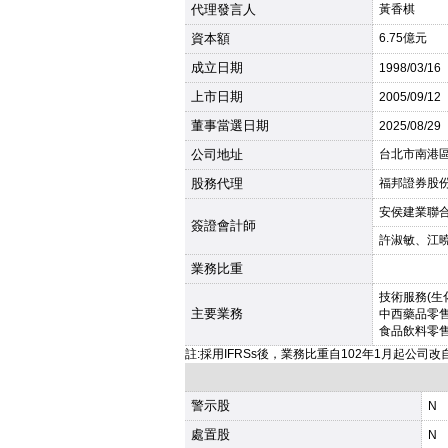
代理發言人
黃香棋
資本額
6.75億元
成立日期
1998
/03/16
上市日期
2005
/09/12
董事當選日期
2025
/08/29
公司地址
台北市南港區
股務代理
福邦證券股份有限
安侯建業聯
簽證會計師
許淑敏、江
業務比重
技術服務(生
主要業務
中西藥品零
食品飲料零
註:採用IFRSs後，業務比重自102年1月起公司
警示股
N
處置股
N