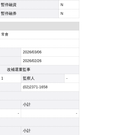
暫停融資
N
暫停融券
N
常會
2026
/03/06
2026
/02/26
改補選董監事
監察人
1
-
(02)2371-1658
小計
-
-
小計