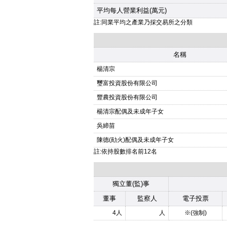
平均每人營業利益(萬元)
註:同業平均之產業乃採交易所之分類
名稱
楊清宗
璽富投資股份有限公司
豐農投資股份有限公司
楊清宗配偶及未成年子女
吳締苗
陳德(勛火)配偶及未成年子女
註:依持股數排名前12名
獨立董(監)事
董事
監察人
電子投票
4人
人
※(強制)