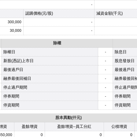
-
認購價格(元/股)
減資金額(千元)
300,000
-
30,000
-
除權
除權日
除息日
-
新股(憑証)上市日
股息發放日
-
最後過戶日
最後過戶日
-
融券最後回補日
融券最後回
-
停止過戶期間
停止過戶期
-
停券期間
停券期間
-
停資期間
停資期間
-
股本異動(仟元)
增資
盈餘增資
盈餘增資--員工分紅
公積增資
350,000
0
0
0