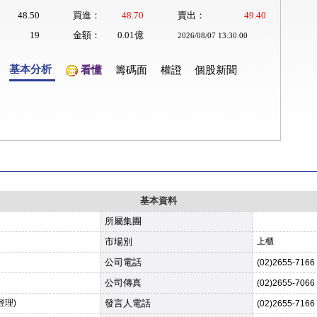
48.50
買進：
48.70
賣出：
49.40
19
金額：
0.01億
2026/08/07 13:30:00
基本分析
看懂
籌碼面
權證
個股新聞
基本資料
所屬集團
市場別
上櫃
公司電話
(02)2655-7166
公司傳真
(02)2655-7066
經理)
發言人電話
(02)2655-7166