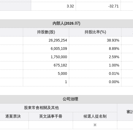
3.32
-32.71
內部人(
.07)
2026
持股數(股)
持股比率(%)
26,295,254
38.93%
6,005,109
8.89%
1,750,000
2.59%
675,182
1.00%
5,000
0.01%
1
0.00%
公司治理
股東常會相關及其他
審
逐案票決
英文議事手冊
候選人提名制
※