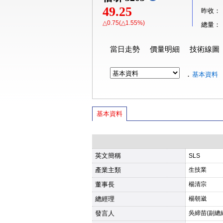
49.25
昨收：
△0.75(△1.55%)
總量：
當日走勢
價量明細
技術線圖
．
基本資料
基本資料
英文簡稱
SLS
產業主類
生技業
董事長
楊清宗
總經理
楊朝崴
發言人
吳締苗(副總