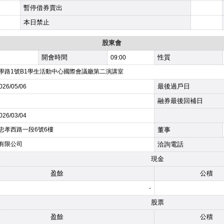
暫停借券賣出
本日禁止
股東會
開會時間
性質
09:00
學路1號B1學生活動中心國際會議廳第二演講室
最後過戶日
026
/05/06
融券最後回補日
026
/03/04
忠孝西路一段6號6樓
董事
有限公司
洽詢電話
現金
盈餘
公積
-
股票
盈餘
公積