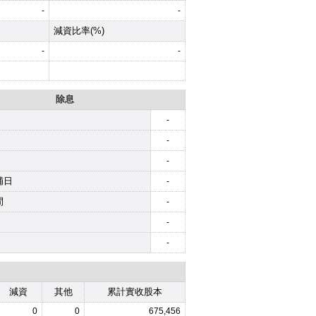
-
-
減資比率(%)
-
-
除息
-
-
-
補日
-
間
-
-
-
減資
其他
累計實收股本
0
0
675,456