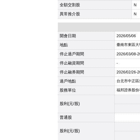
全額交割股
N
異常推介股
N
開會日期
2026
/05/06
地點
臺南市東區大
停止過戶期間
2026
/03/08-
2
停止融資期間
-
停止融券期間
2026
/02/26-
2
過戶地點
台北市中正區
股務單位
福邦證券股份
股利(元/股)
普通股
股利(元/股)