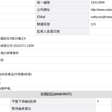
統一編號
16313696
公司網址
http://www.natu
EMail
cathy.wu@natu
郵遞區號
115
監察人當選日期
園區街3號10樓之6
公司 (02)2371-1658
合會計師事務所
曉苓
化科技產品(中西藥)研發)
售
售
改自願申報。
交易註記(
/08/07)
2026
平盤下得融(借)券
Y
暫停融券賣出