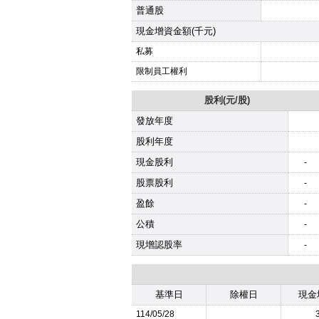
普通股
現金增資金額(千元)
私募
限制員工權利
股利(元/股)
發放年度
股利年度
現金股利
-
股票股利
-
盈餘
-
公積
-
現增認股率
-
基準日
除權日
現金
114/05/28