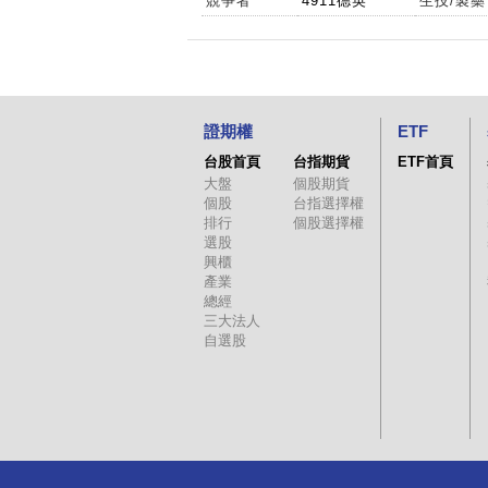
競爭者
4911德英
生技/製藥
證期權
ETF
台股首頁
台指期貨
ETF首頁
大盤
個股期貨
個股
台指選擇權
排行
個股選擇權
選股
興櫃
產業
總經
三大法人
自選股