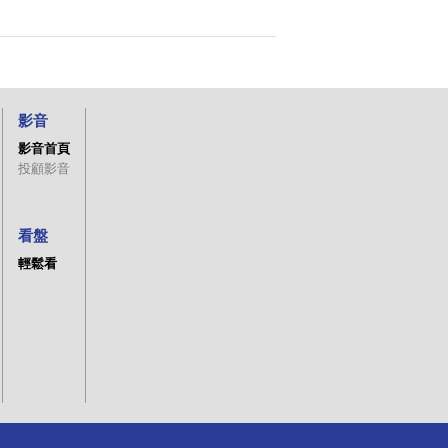
影音
影音首頁
投顧影音
看盤
輕鬆看