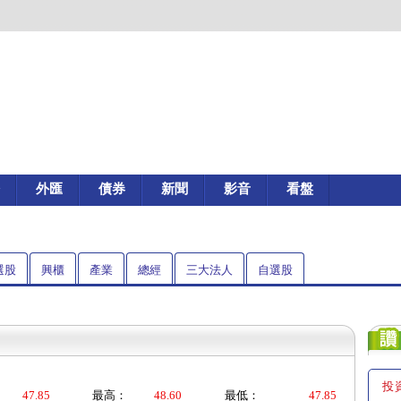
外匯
債券
新聞
影音
看盤
選股
興櫃
產業
總經
三大法人
自選股
投
47.85
最高：
48.60
最低：
47.85