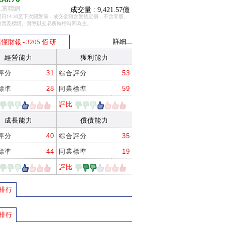
.富聯網
成交量 : 9,421.57億
日14:30至下次開盤前，成交金額含盤後定價，不含零股、
拍賣及標購。實際以交易所轉檔時間為主。
詳細...
懂財報 - 3205 佰 研
經營能力
獲利能力
評分
31
綜合評分
53
標準
28
同業標準
59
評比
成長能力
償債能力
評分
40
綜合評分
35
標準
44
同業標準
19
評比
排行
排行