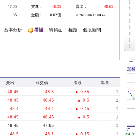
》
47.95
買進：
48.35
賣出：
48.65
》
》
35
金額：
0.02億
2026/08/06 13:00:47
》
》
基本分析
看懂
籌碼面
權證
個股新聞
》
》
》
上
加
賣出
成交價
漲跌
單量
48.45
48.5
▲ 0.55
1
48.45
48.45
▲ 0.5
1
48.4
48.4
▲ 0.45
1
48.45
48.45
▲ 0.5
1
48.45
47.95
--
1
17
44,3
48.5
48.1
▲ 0.15
1