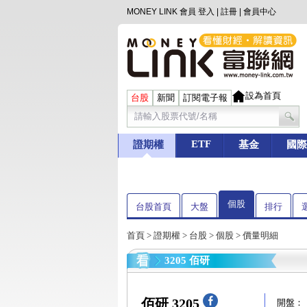
MONEY LINK 會員
登入
|
註冊
|
會員中心
設為首頁
台股
新聞
訂閱電子報
ETF
證期權
基金
國際
個股
台股首頁
大盤
排行
首頁
>
證期權
>
台股
>
個股
> 價量明細
3205 佰研
佰研 3205
開盤：