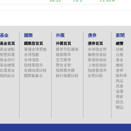
28.15
▽0.3
▽1.05%
基金
國際
外匯
債券
新聞
基金首頁
國際股首頁
外匯首頁
債券首頁
總覽
基金速配
看懂全球景氣
匯率升貶圖表
全球債走勢
頭條
智慧篩選
全球指數
最新匯率
倫敦拆放款
台股
基金排行
全球漲跌
交叉匯率
香港拆放款
基金
基金總覽
指標看股市
歷史走勢
上海拆放款
總經
自選基金
各國強度比較
指標看外匯
指標看債市
債券
我的組合
國際氣象台
銀行換匯比較
走勢比較
匯利率
商品
房產
道瓊
專家
財訊
雜誌