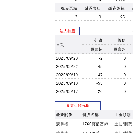
融券買進
融券賣出
融券餘額
3
0
95
法人持股
外資
投信
日期
買賣超
買賣超
2025/09/23
-2
0
2025/09/22
-45
0
2025/09/19
47
0
2025/09/18
-55
0
2025/09/17
-20
0
產業供銷分析
產業關係
個股名稱
生產類別
競爭者
1760寶齡富錦
生技/製藥