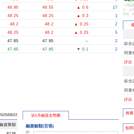
©精誠
48.95
48.55
▲ 0.6
17
註：交易
鉅額、
48.25
48.25
▲ 0.3
1
48.2
48.2
▲ 0.25
2
看
48.25
48.2
▲ 0.25
5
47.85
47.95
--
2
綜合
47.85
47.85
▼ 0.1
2
同業
評比
綜合
同業
評比
推薦
5/09/22
近6月融資走勢圖
融資限額
融資餘額(百張)
點閱
20
8136