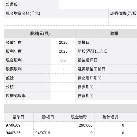
普通股
現金增資金額(千元)
認購價格(元/股
股利(元/股)
除權
發放年度
除權日
2026
股利年度
新股(憑証)上市日
2025
現金股利
最後過戶日
0.6
股票股利
融券最後回補日
-
盈餘
停止過戶期間
-
公積
停券期間
-
現增認股率
停資期間
-
基準日
除權日
現金增資
盈餘增資
97/06/09
290,000
0
94/07/25
94/07/19
0
0