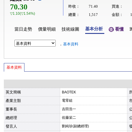
70.30
昨收：
71.40
買進：
▽1.10(▽1.54%)
總量：
1,517
金額：
基本分析
當日走勢
價量明細
技術線圖
看懂
．
基本資料
基本資料
英文簡稱
BAOTEK
產業主類
電零組
董事長
吉田浩一
總經理
佐藤栄二
發言人
劉純珍(副總經理)