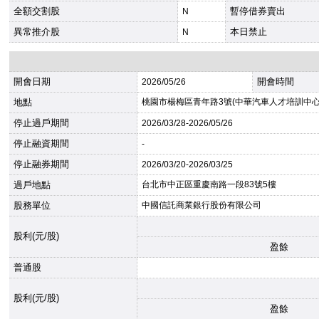
全額交割股
暫停借券賣出
N
異常推介股
本日禁止
N
開會日期
開會時間
2026
/05/26
地點
桃園市楊梅區青年路3號(中華汽車人才培訓中心
停止過戶期間
2026
/03/28-
2026
/05/26
停止融資期間
-
停止融券期間
2026
/03/20-
2026
/03/25
過戶地點
台北市中正區重慶南路一段83號5樓
股務單位
中國信託商業銀行股份有限公司
股利(元/股)
盈餘
普通股
股利(元/股)
盈餘