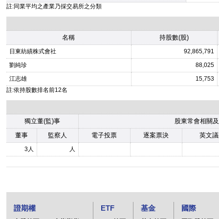
註:同業平均之產業乃採交易所之分類
名稱
持股數(股)
日東紡績株式會社
92,865,791
劉純珍
88,025
江志雄
15,753
註:依持股數排名前12名
獨立董(監)事
股東常會相關及
董事
監察人
電子投票
逐案票決
英文議
3人
人
證期權
ETF
基金
國際