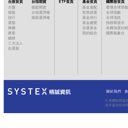
台股首頁
台指期貨
ETF首頁
基金首頁
國際股首頁
大盤
個股期貨
基金速配
看懂全球景
個股
台指選擇權
智慧篩選
全球指數
排行
個股選擇權
基金排行
全球漲跌
選股
基金總覽
指標看股市
興櫃
自選基金
各國強度比
產業
我的組合
國際氣象台
總經
三大法人
自選股
關於我們
｜
｜
© 本網站所
並不提供任何