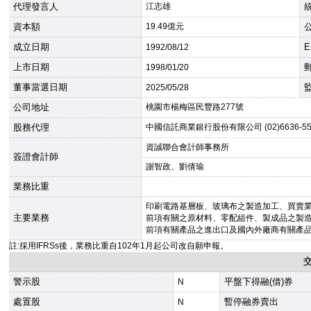
代理發言人
江志雄
資本額
19.49億元
成立日期
E
1992
/08/12
上市日期
1998
/01/20
董事當選日期
2025
/05/28
公司地址
桃園市楊梅區民豐路277號
股務代理
中國信託商業銀行股份有限公司 (02)6636-55
資誠聯合會計師事務所
簽證會計師
謝智政、劉倩瑜
業務比重
印刷電路基層板、玻璃布之製造加工、買賣
主要業務
前項有關之原材料、零配組件、製成品之製
前項有關產品之進出口及國內外廠商有關產
註:採用IFRSs後，業務比重自102年1月起公司改自願申報。
警示股
平盤下得融(借)券
N
處置股
暫停融券賣出
N