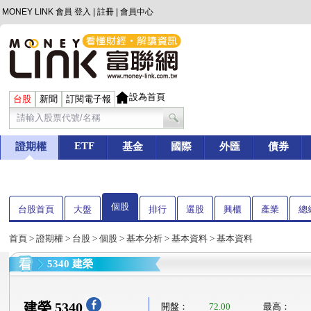
MONEY LINK 會員
登入
|
註冊
|
會員中心
設為首頁
台股
新聞
訂閱電子報
ETF
證期權
基金
國際
外匯
債券
個股
台股首頁
大盤
排行
選股
興櫃
產業
總
首頁
>
證期權
>
台股
>
個股
>
基本分析
>
基本資料
> 基本資料
5340 建榮
建榮 5340
開盤：
72.00
最高：