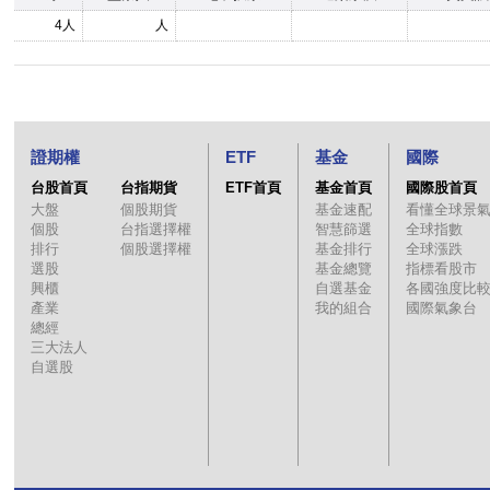
4人
人
證期權
ETF
基金
國際
台股首頁
台指期貨
ETF首頁
基金首頁
國際股首頁
大盤
個股期貨
基金速配
看懂全球景
個股
台指選擇權
智慧篩選
全球指數
排行
個股選擇權
基金排行
全球漲跌
選股
基金總覽
指標看股市
興櫃
自選基金
各國強度比
產業
我的組合
國際氣象台
總經
三大法人
自選股