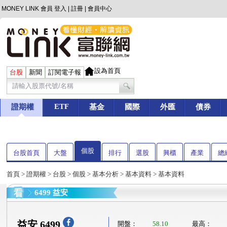
MONEY LINK 會員
登入
|
註冊
|
會員中心
設為首頁
台股
新聞
訂閱電子報
ETF
證期權
基金
國際
外匯
債券
個股
台股首頁
大盤
排行
選股
興櫃
產業
總
首頁
>
證期權
>
台股
>
個股
>
基本分析
>
基本資料
> 基本資料
6499 益安
益安 6499
開盤：
58.10
最高：