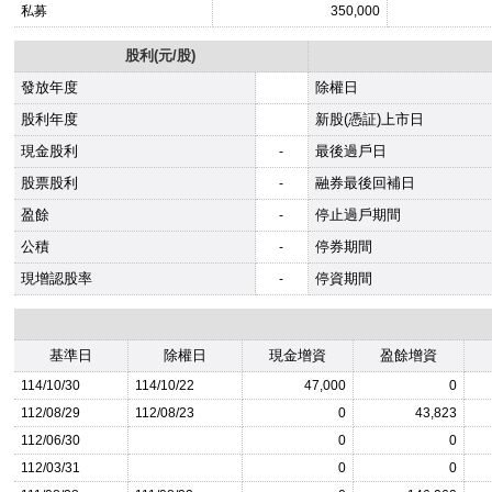
私募
350,000
股利(元/股)
發放年度
除權日
股利年度
新股(憑証)上市日
現金股利
最後過戶日
-
股票股利
融券最後回補日
-
盈餘
停止過戶期間
-
公積
停券期間
-
現增認股率
停資期間
-
基準日
除權日
現金增資
盈餘增資
114/10/30
114/10/22
47,000
0
112/08/29
112/08/23
0
43,823
112/06/30
0
0
112/03/31
0
0