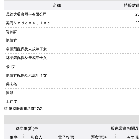
名稱
持股數(
晟德大藥廠股份有限公司
2
美商Ｍｅｄｅｏｎ，Ｉｎｃ．
1
翁育詩
陳靖宜
楊鳳翔配偶及未成年子女
林榮錦配偶及未成年子女
張文
陳靖宜配偶及未成年子女
吳志雄
陳珮
王佳雯
註:依持股數排名前12名
獨立董(監)事
股東常會相關及
董事
監察人
電子投票
逐案票決
英文議