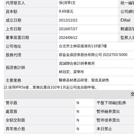
代理發言人
張(清爭)文
統一編
資本額
9.69億元
公司網
成立日期
EMail
2012
/12/22
上市日期
郵遞區
2016
/07/27
董事當選日期
監察人
2024
/06/12
公司地址
台北市士林區後港街116號7樓
股務代理
群益金鼎證券股份有限公司 (02)2703-5000
資誠聯合會計師事務所
簽證會計師
林冠宏、梁華玲
主要業務
醫療器材產品研發、製造及銷售
註:採用IFRSs後，業務比重自102年1月起公司改自願申報。
警示股
平盤下得融(借)券
N
處置股
暫停融券賣出
N
全額交割股
暫停借券賣出
N
異常推介股
本日禁止
N