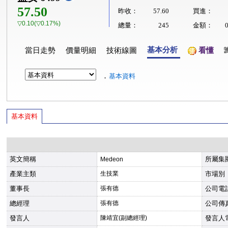
57.50
昨收：
57.60
買進：
▽0.10(▽0.17%)
總量：
245
金額：
基本分析
當日走勢
價量明細
技術線圖
看懂
．
基本資料
基本資料
英文簡稱
所屬集
Medeon
產業主類
生技業
市場別
董事長
張有德
公司電
總經理
張有德
公司傳
發言人
陳靖宜(副總經理)
發言人