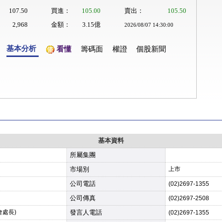
107.50
買進：
105.00
賣出：
105.50
2,968
金額：
3.15億
2026/08/07 14:30:00
基本分析
看懂
籌碼面
權證
個股新聞
基本資料
所屬集團
市場別
上市
公司電話
(02)2697-1355
公司傳真
(02)2697-2508
會處長)
發言人電話
(02)2697-1355