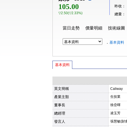
105.00
昨收：
▽2.50(▽2.33%)
總量：
當日走勢
價量明細
技術線圖
．
基本資料
基本資料
英文簡稱
Caliway
產業主類
生技業
董事長
徐坴暉
總經理
凌玉芳
發言人
張慧敏(財