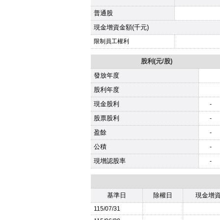
普通股
現金增資金額(千元)
限制員工權利
股利(元/股)
發放年度
股利年度
現金股利
-
股票股利
-
盈餘
-
公積
-
現增認股率
-
基準日
除權日
現金增
115/07/31