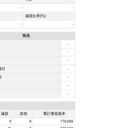
-
-
減資比率(%)
-
-
除息
-
-
-
補日
-
間
-
-
-
減資
其他
累計實收股本
0
9
778,609