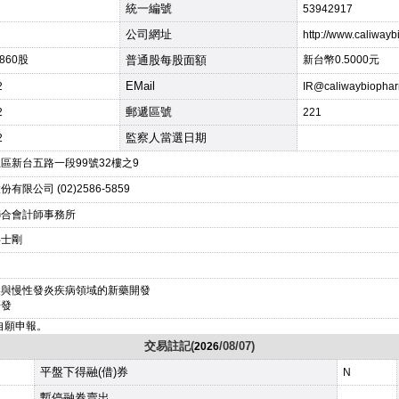
統一編號
53942917
公司網址
http://www.caliway
,860股
普通股每股面額
新台幣0.5000元
EMail
2
IR@caliwaybiopha
郵遞區號
2
221
監察人當選日期
2
區新台五路一段99號32樓之9
有限公司 (02)2586-5859
聯合會計師事務所
洪士剛
美與慢性發炎疾病領域的新藥開發
研發
改自願申報。
交易註記(
/08/07)
2026
平盤下得融(借)券
N
暫停融券賣出