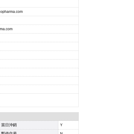
biopharma.com
rma.com
當日沖銷
Y
暫停交易
N