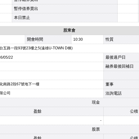
暫停借券賣出
本日禁止
股東會
開會時間
性質
10:30
五路一段93號23樓之5(遠雄U-TOWN D棟)
最後過戶日
26
/05/22
融券最後回補日
化南路2段67號地下一樓
董事
限公司
洽詢電話
現金
盈餘
公積
-
股票
盈餘
公積