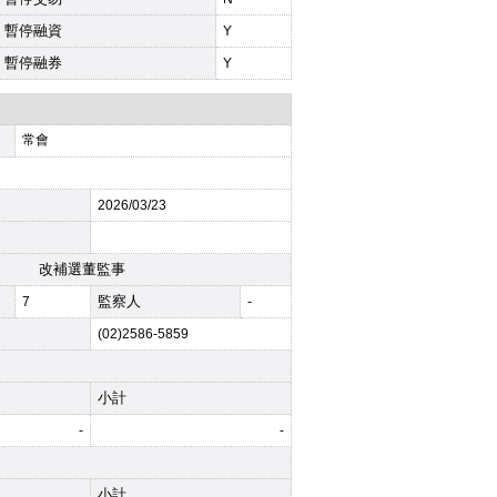
暫停融資
Y
暫停融券
Y
常會
2026
/03/23
改補選董監事
監察人
7
-
(02)2586-5859
小計
-
-
小計