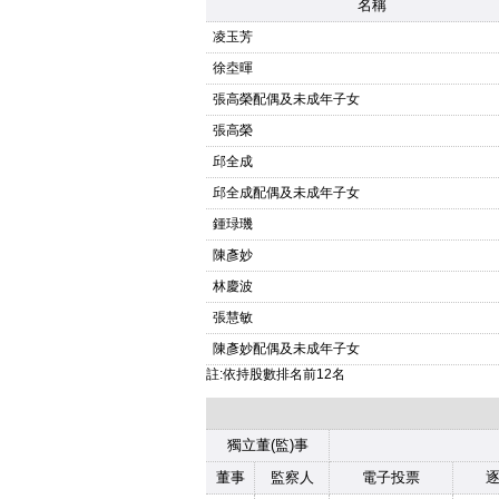
名稱
凌玉芳
徐坴暉
張高榮配偶及未成年子女
張高榮
邱全成
邱全成配偶及未成年子女
鍾琭璣
陳彥妙
林慶波
張慧敏
陳彥妙配偶及未成年子女
註:依持股數排名前12名
獨立董(監)事
董事
監察人
電子投票