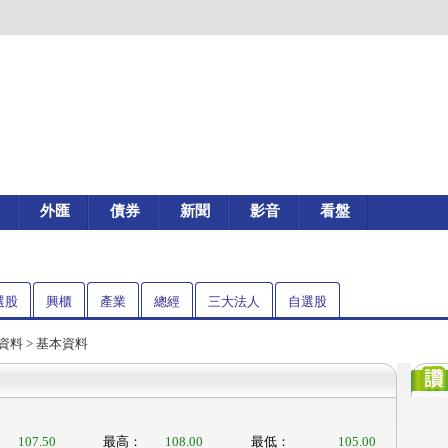
外匯
債券
新聞
影音
看盤
選股
興櫃
產業
總經
三大法人
自選股
資料
> 基本資料
107.50
最高：
108.00
最低：
105.00