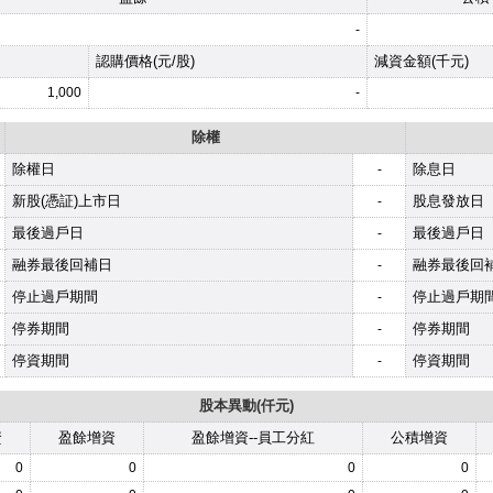
-
認購價格(元/股)
減資金額(千元)
1,000
-
除權
除權日
除息日
-
新股(憑証)上市日
股息發放日
-
最後過戶日
最後過戶日
-
融券最後回補日
融券最後回
-
停止過戶期間
停止過戶期
-
停券期間
停券期間
-
停資期間
停資期間
-
股本異動(仟元)
資
盈餘增資
盈餘增資--員工分紅
公積增資
0
0
0
0