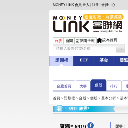
MONEY LINK 會員
登入
|
註冊
|
會員中心
設為首頁
台股
新聞
訂閱電子報
ETF
證期權
基金
國際
個股
台股首頁
大盤
排行
首頁
>
證期權
>
台股
>
個股
>
基本分析
>
基本
6919 康霈*
康霈* 6919
開盤：