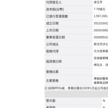
代理發言人
凌玉芳
資本額(台幣)
7.79億元
已發行普通股數
1,557,200
成立日期
2012
/10/2
上市日期
2024
/10/0
董事當選日期
2026
/05/2
公司地址
新北市汐止
股務代理
元大證券股份
安侯建業
簽證會計師
傅泓文、
業務比重
專精於醫
主要業務
健康食品
註:採用IFRSs後，業務比重自102年1月起公司
警示股
N
處置股
N