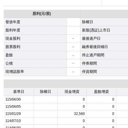
股利(元/股)
發放年度
除權日
股利年度
新股(憑証)上市日
現金股利
最後過戶日
-
股票股利
融券最後回補日
-
盈餘
停止過戶期間
-
公積
停券期間
-
現增認股率
停資期間
-
基準日
除權日
現金增資
盈餘增資
115/06/30
0
0
115/06/05
0
0
115/01/29
32,560
0
114/07/10
0
0