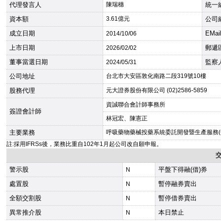
代理發言人
陳瑞穗
統一
資本額
3.61億元
公司
成立日期
EMai
2014
/10/06
上市日期
郵遞
2026
/02/02
董事當選日期
監察
2024
/05/31
公司地址
台北市大安區敦化南路二段319號10樓
股務代理
元大證券股份有限公司 (02)2586-5859
資誠聯合會計師事務所
簽證會計師
林冠宏、陳憲正
主要業務
呼吸藥物藥械投藥系統委託開發暨生產服務(C
註:採用IFRSs後，業務比重自102年1月起公司改自願申報。
警示股
平盤下得融(借)券
N
處置股
暫停融券賣出
N
全額交割股
暫停借券賣出
N
異常推介股
本日禁止
N