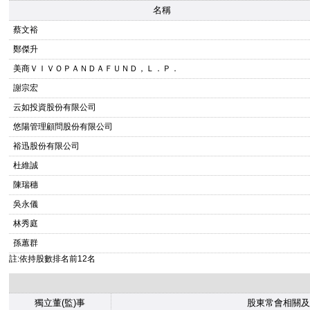
名稱
蔡文裕
鄭傑升
美商ＶＩＶＯＰＡＮＤＡＦＵＮＤ，Ｌ．Ｐ．
謝宗宏
云如投資股份有限公司
悠陽管理顧問股份有限公司
裕迅股份有限公司
杜維誠
陳瑞穗
吳永儀
林秀庭
孫蕙群
註:依持股數排名前12名
獨立董(監)事
股東常會相關及