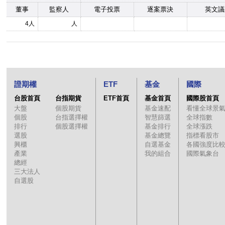
董事
監察人
電子投票
逐案票決
英文議
4人
人
證期權
ETF
基金
國際
台股首頁
台指期貨
ETF首頁
基金首頁
國際股首頁
大盤
個股期貨
基金速配
看懂全球景
個股
台指選擇權
智慧篩選
全球指數
排行
個股選擇權
基金排行
全球漲跌
選股
基金總覽
指標看股市
興櫃
自選基金
各國強度比
產業
我的組合
國際氣象台
總經
三大法人
自選股