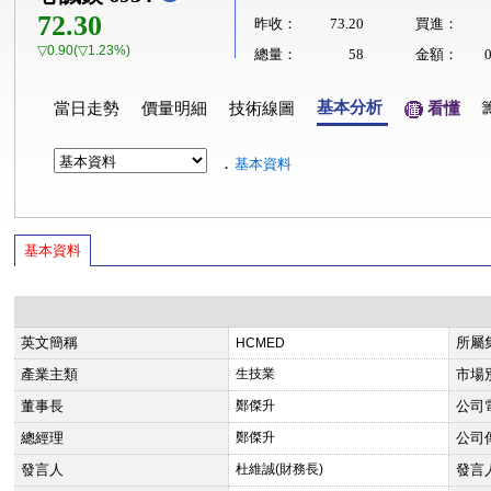
72.30
昨收：
73.20
買進：
▽0.90(▽1.23%)
總量：
58
金額：
基本分析
當日走勢
價量明細
技術線圖
看懂
．
基本資料
基本資料
英文簡稱
所屬
HCMED
產業主類
生技業
市場
董事長
鄭傑升
公司
總經理
鄭傑升
公司
發言人
杜維誠(財務長)
發言