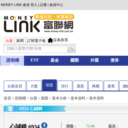
MONEY LINK 會員
登入
|
註冊
|
會員中心
設為首頁
台股
新聞
訂閱電子報
ETF
證期權
基金
國際
外匯
債券
個股
台股首頁
大盤
排行
選股
興櫃
產業
總
首頁
>
證期權
>
台股
>
個股
>
基本分析
>
基本資料
> 基本資料
6934 心誠鎂
心誠鎂 6934
開盤：
73.00
最高：