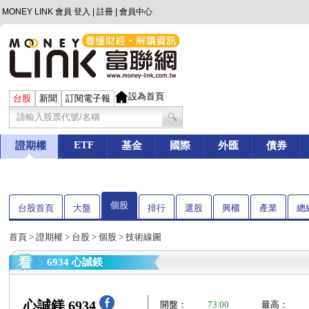
MONEY LINK 會員
登入
|
註冊
|
會員中心
設為首頁
台股
新聞
訂閱電子報
ETF
證期權
基金
國際
外匯
債券
個股
台股首頁
大盤
排行
選股
興櫃
產業
總
首頁
>
證期權
>
台股
>
個股
> 技術線圖
6934 心誠鎂
心誠鎂 6934
開盤：
73.00
最高：