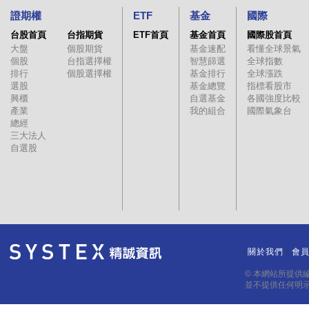
證期權
ETF
基金
國際
台股首頁
台指期貨
ETF首頁
基金首頁
國際股首頁
大盤
個股期貨
基金速配
看懂全球景氣
個股
台指選擇權
智慧篩選
全球指數
排行
個股選擇權
基金排行
全球漲跌
選股
基金總覽
指標看股市
興櫃
自選基金
各國強度比較
產業
我的組合
國際氣象台
總經
三大法人
自選股
關於我們
會
｜
｜
© 本網站所提供
並不提供任何明