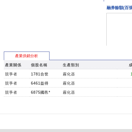
融券餘額(百張
產業供銷分析
產業關係
個股名稱
生產類別
競爭者
1781合世
霧化器
競爭者
6461益得
霧化器
競爭者
6875國邑*
霧化器