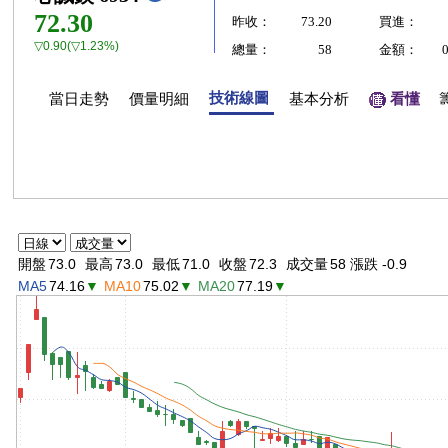
72.30
昨收：
73.20
買進：
▽0.90(▽1.23%)
總量：
58
金額：
技術線圖
當日走勢
價量明細
基本分析
看懂
開盤
73.0
最高
73.0
最低
71.0
收盤
72.3
成交量
58 漲跌 -0.9
MA5
74.16
▼
MA10
75.02
▼
MA20
77.19
▼