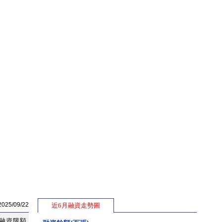
5/09/22
近6月融資走勢圖
融資限額