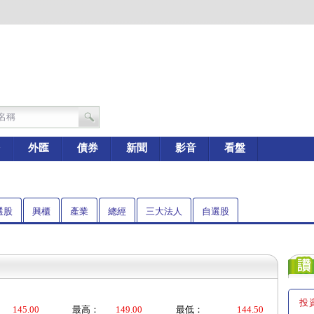
外匯
債券
新聞
影音
看盤
選股
興櫃
產業
總經
三大法人
自選股
投
145.00
最高：
149.00
最低：
144.50