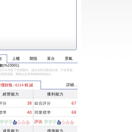
上櫃
期指
富台
景氣
市
(%23001)
日14:30至下次開盤前，成交金額含盤後定價，不含零股、
拍賣及標購。實際以交易所轉檔時間為主。
詳細...
懂財報 - 6214 精 誠
經營能力
獲利能力
評分
38
綜合評分
67
標準
40
同業標準
69
評比
成長能力
償債能力