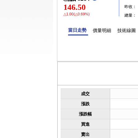
146.50
昨收：
△1.00(△0.69%)
總量：
當日走勢
價量明細
技術線圖