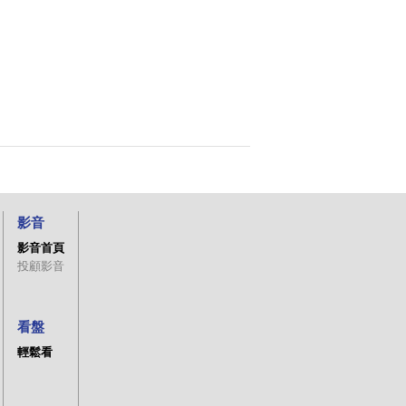
影音
影音首頁
投顧影音
看盤
輕鬆看