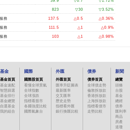
39.9
▽0.7
▽1.72%
823
▽30
▽3.52%
據服務
137.5
△0.5
△0.36%
據服務
111.5
△1
△0.9%
據服務
103
△1
△0.98%
基金
國際
外匯
債券
新聞
基金首頁
國際股首頁
外匯首頁
債券首頁
總覽
基金速配
看懂全球景氣
匯率升貶圖表
全球債走勢
頭條
智慧篩選
全球指數
最新匯率
倫敦拆放款
台股
基金排行
全球漲跌
交叉匯率
香港拆放款
基金
基金總覽
指標看股市
歷史走勢
上海拆放款
總經
自選基金
各國強度比較
指標看外匯
指標看債市
債券
我的組合
國際氣象台
銀行換匯比較
走勢比較
匯利率
商品
房產
道瓊