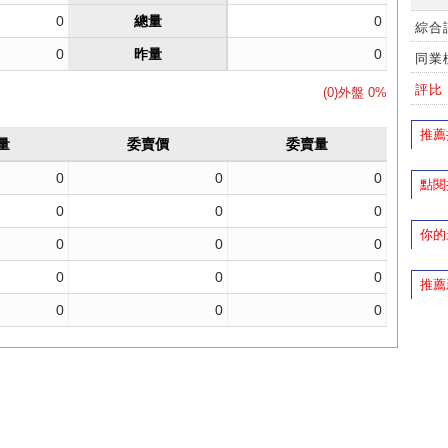
綜合
同業
評比
推薦
點閱
你的
推薦