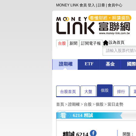
MONEY LINK 會員
登入
|
註冊
|
會員中心
設為首頁
台股
新聞
訂閱電子報
ETF
證期權
基金
國際
個股
台股首頁
大盤
排行
首頁
>
證期權
>
台股
>
個股
> 當日走勢
6214 精誠
精誠 6214
開盤：