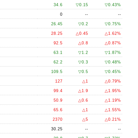
34.6
▽0.15
▽0.43%
0
--
--
26.45
▽0.2
▽0.75%
28.25
△0.45
△1.62%
92.5
△0.8
△0.87%
63.1
▽1.2
▽1.87%
62.2
▽0.3
▽0.48%
109.5
▽0.5
▽0.45%
127
△1
△0.79%
99.4
△1.9
△1.95%
50.9
△0.6
△1.19%
65.6
△1
△1.55%
2370
△5
△0.21%
30.25
--
--