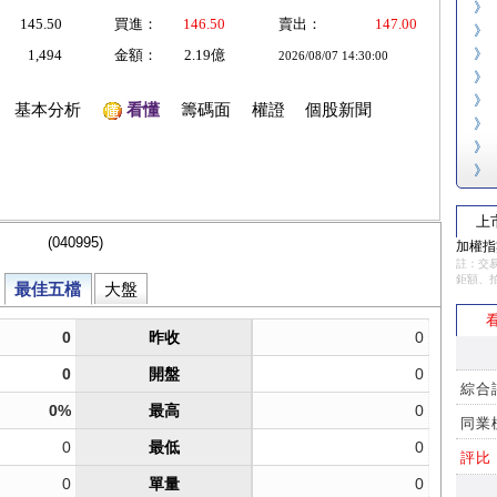
》
145.50
買進：
146.50
賣出：
147.00
》
》
1,494
金額：
2.19億
2026/08/07 14:30:00
》
》
基本分析
看懂
籌碼面
權證
個股新聞
》
》
》
上
加權指數
註：交易
鉅額、
看
綜合
同業
評比