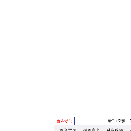
單位：張數 202
資券變化
融資買進
融資賣出
融資餘額