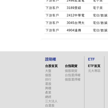
下游客戶
2498宏達電
電子業
下游客戶
3189景碩
電子業
下游客戶
2412中華電
電信/數
下游客戶
3045台灣大
電信/數
下游客戶
4904遠傳
電信/數
證期權
ETF
台股首頁
台指期貨
ETF首頁
大盤
個股期貨
元大專區
個股
台指選擇權
排行
個股選擇權
選股
興櫃
產業
總經
三大法人
自選股