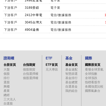
下游客戶
2498宏達電
電子業
下游客戶
3189景碩
電子業
下游客戶
2412中華電
電信/數據服務
下游客戶
3045台灣大
電信/數據服務
下游客戶
4904遠傳
電信/數據服務
證期權
ETF
基金
國際
台股首頁
台指期貨
ETF首頁
基金首頁
國際股首頁
大盤
個股期貨
元大專區
基金速配
看懂全球景氣
個股
台指選擇權
智慧篩選
全球指數
排行
個股選擇權
基金排行
全球漲跌
選股
基金總覽
指標看股市
興櫃
自選基金
各國強度比較
產業
我的組合
國際氣象台
總經
三大法人
自選股