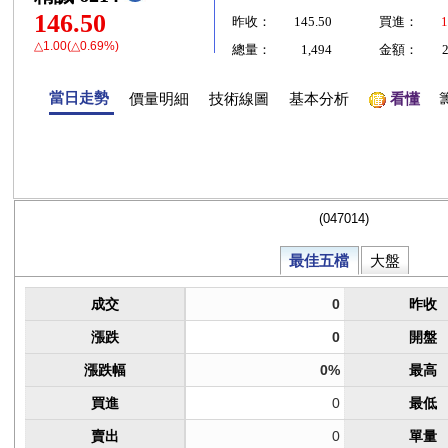
146.50
昨收：
145.50
買進：
1
△1.00(△0.69%)
總量：
1,494
金額：
當日走勢
價量明細
技術線圖
基本分析
看懂