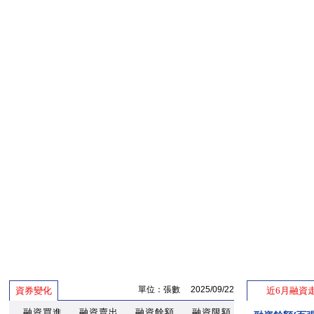
單位：張數 2025/09/22
資券變化
近6月融資
融資買進
融資賣出
融資餘額
融資限額