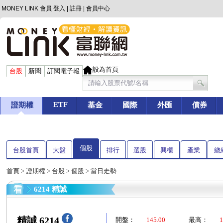
MONEY LINK 會員
登入
|
註冊
|
會員中心
設為首頁
台股
新聞
訂閱電子報
ETF
證期權
基金
國際
外匯
債券
個股
台股首頁
大盤
排行
選股
興櫃
產業
總
首頁
>
證期權
>
台股
>
個股
> 當日走勢
6214 精誠
精誠 6214
開盤：
145.00
最高：
1