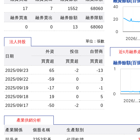
融資餘額(百張
40
17
7
1552
68060
融券買進
融券賣出
融券餘額
融券限額
20
0
0
13
68060
0
2026/
單位：張數
法人持股
外資
投信
自營商
近6月融券
日期
買賣超
買賣超
買賣超
融券餘額(百張
1
2025/09/23
65
-2
-13
2025/09/22
-59
0
3
2025/09/19
-17
0
-1
0
2025/09/18
19
0
5
2026/…
2025/09/17
-50
-2
0
產業供銷分析
產業關係
個股名稱
生產類別
競爭者
2353宏碁
代理軟體