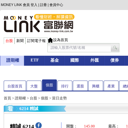
MONEY LINK 會員
登入
|
註冊
|
會員中心
設為首頁
台股
新聞
訂閱電子報
ETF
證期權
基金
國際
外匯
債券
個股
台股首頁
大盤
排行
選股
興櫃
產業
總
首頁
>
證期權
>
台股
>
個股
> 當日走勢
6214 精誠
精誠 6214
開盤：
145.00
最高：
1