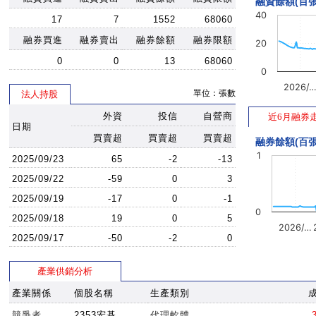
融資餘額(百張
40
17
7
1552
68060
融券買進
融券賣出
融券餘額
融券限額
20
0
0
13
68060
0
2026/
單位：張數
法人持股
外資
投信
自營商
近6月融券
日期
買賣超
買賣超
買賣超
融券餘額(百張
1
2025/09/23
65
-2
-13
2025/09/22
-59
0
3
2025/09/19
-17
0
-1
0
2025/09/18
19
0
5
2026/…
2025/09/17
-50
-2
0
產業供銷分析
產業關係
個股名稱
生產類別
競爭者
2353宏碁
代理軟體