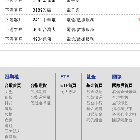
下游客戶
2498宏達電
電子業
下游客戶
3189景碩
電子業
下游客戶
2412中華電
電信/數據服務
下游客戶
3045台灣大
電信/數據服務
下游客戶
4904遠傳
電信/數據服務
證期權
ETF
基金
國際
台股首頁
台指期貨
ETF首頁
基金首頁
國際股首頁
大盤
個股期貨
元大專區
基金速配
看懂全球景氣
個股
台指選擇權
智慧篩選
全球指數
排行
個股選擇權
基金排行
全球漲跌
選股
基金總覽
指標看股市
興櫃
自選基金
各國強度比較
產業
我的組合
國際氣象台
總經
三大法人
自選股