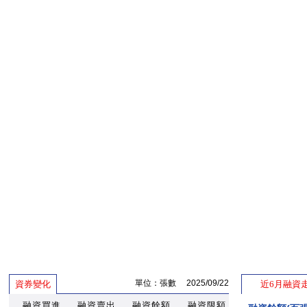
單位：張數 2025/09/22
資券變化
近6月融資
融資買進
融資賣出
融資餘額
融資限額