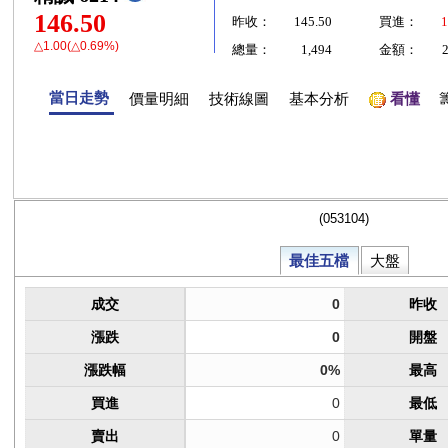
146.50
昨收：
145.50
買進：
1
△1.00(△0.69%)
總量：
1,494
金額：
當日走勢
價量明細
技術線圖
基本分析
看懂