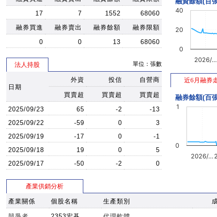
融資餘額(百張
40
17
7
1552
68060
融券買進
融券賣出
融券餘額
融券限額
20
0
0
13
68060
0
2026/…
單位：張數
法人持股
外資
投信
自營商
近6月融券
日期
買賣超
買賣超
買賣超
融券餘額(百張
1
2025/09/23
65
-2
-13
2025/09/22
-59
0
3
2025/09/19
-17
0
-1
0
2025/09/18
19
0
5
2026/…
2025/09/17
-50
-2
0
產業供銷分析
產業關係
個股名稱
生產類別
競爭者
2353宏碁
代理軟體