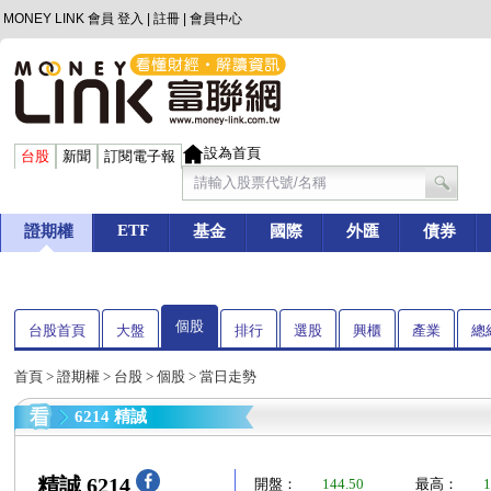
MONEY LINK 會員
登入
|
註冊
|
會員中心
設為首頁
台股
新聞
訂閱電子報
ETF
證期權
基金
國際
外匯
債券
個股
台股首頁
大盤
排行
選股
興櫃
產業
總
首頁
>
證期權
>
台股
>
個股
> 當日走勢
6214 精誠
精誠 6214
開盤：
144.50
最高：
1