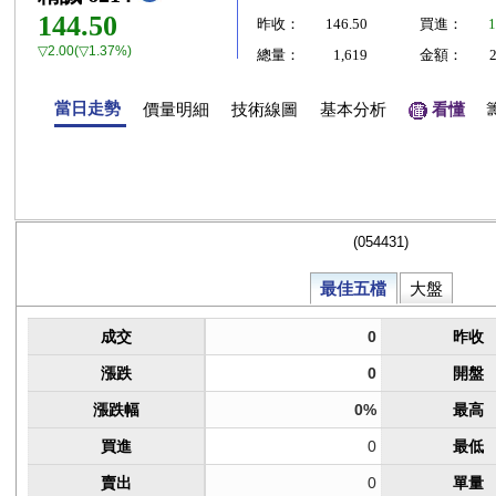
144.50
昨收：
146.50
買進：
1
▽2.00(▽1.37%)
總量：
1,619
金額：
當日走勢
價量明細
技術線圖
基本分析
看懂