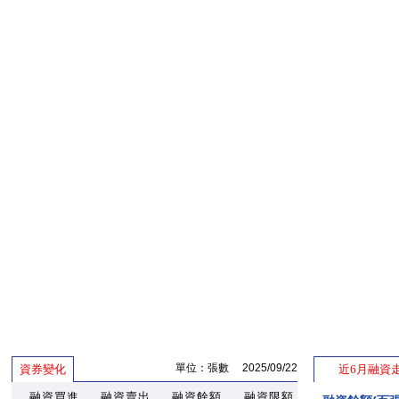
單位：張數 2025/09/22
資券變化
近6月融資
融資買進
融資賣出
融資餘額
融資限額