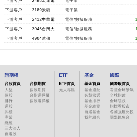
下游客戶
2498宏達電
電子業
下游客戶
3189景碩
電子業
下游客戶
2412中華電
電信/數據服務
下游客戶
3045台灣大
電信/數據服務
下游客戶
4904遠傳
電信/數據服務
證期權
ETF
基金
國際
台股首頁
台指期貨
ETF首頁
基金首頁
國際股首頁
大盤
個股期貨
元大專區
基金速配
看懂全球景氣
個股
台指選擇權
智慧篩選
全球指數
排行
個股選擇權
基金排行
全球漲跌
選股
基金總覽
指標看股市
興櫃
自選基金
各國強度比較
產業
我的組合
國際氣象台
總經
三大法人
自選股