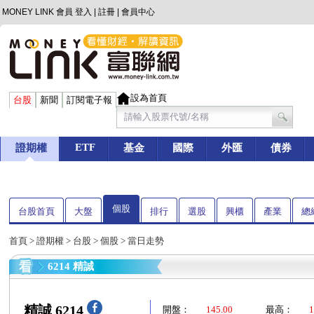
MONEY LINK 會員
登入
|
註冊
|
會員中心
設為首頁
台股
新聞
訂閱電子報
ETF
證期權
基金
國際
外匯
債券
個股
台股首頁
大盤
排行
選股
興櫃
產業
總
首頁
>
證期權
>
台股
>
個股
> 當日走勢
6214 精誠
精誠 6214
開盤：
145.00
最高：
1