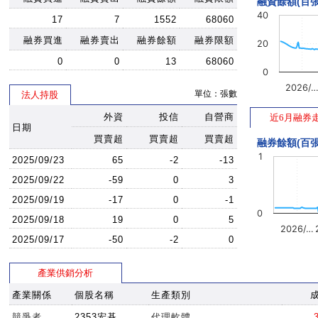
融資餘額(百張
40
17
7
1552
68060
融券買進
融券賣出
融券餘額
融券限額
20
0
0
13
68060
0
2026/
單位：張數
法人持股
外資
投信
自營商
近6月融券
日期
買賣超
買賣超
買賣超
融券餘額(百張
1
2025/09/23
65
-2
-13
2025/09/22
-59
0
3
2025/09/19
-17
0
-1
0
2025/09/18
19
0
5
2026/…
2025/09/17
-50
-2
0
產業供銷分析
產業關係
個股名稱
生產類別
競爭者
2353宏碁
代理軟體