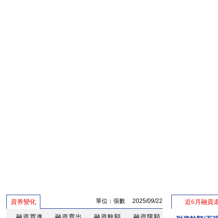
單位：張數 2025/09/22
資券變化
近6月融資
融資買進
融資賣出
融資餘額
融資限額