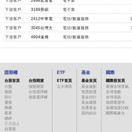
下游客戶
2498宏達電
電子業
下游客戶
3189景碩
電子業
下游客戶
2412中華電
電信/數據服務
下游客戶
3045台灣大
電信/數據服務
下游客戶
4904遠傳
電信/數據服務
證期權
ETF
基金
國際
台股首頁
台指期貨
ETF首頁
基金首頁
國際股首頁
大盤
個股期貨
元大專區
基金速配
看懂全球景氣
個股
台指選擇權
智慧篩選
全球指數
排行
個股選擇權
基金排行
全球漲跌
選股
基金總覽
指標看股市
興櫃
自選基金
各國強度比較
產業
我的組合
國際氣象台
總經
三大法人
自選股