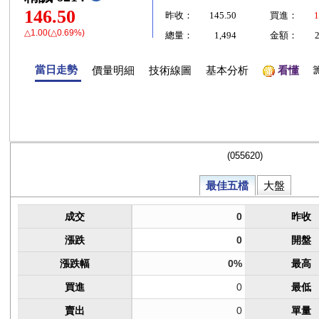
146.50
昨收：
145.50
買進：
1
△1.00(△0.69%)
總量：
1,494
金額：
當日走勢
價量明細
技術線圖
基本分析
看懂