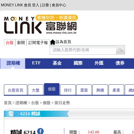
MONEY LINK 會員
登入
|
註冊
|
會員中心
設為首頁
台股
新聞
訂閱電子報
ETF
證期權
基金
國際
外匯
債券
個股
台股首頁
大盤
排行
選股
興櫃
產業
總
首頁
>
證期權
>
台股
>
個股
> 當日走勢
6214 精誠
精誠 6214
開盤：
145.00
最高：
1