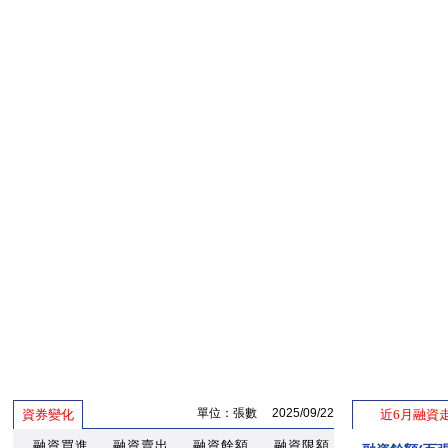
單位：張數 2025/09/22
資券變化
近6月融資
融資買進
融資賣出
融資餘額
融資限額