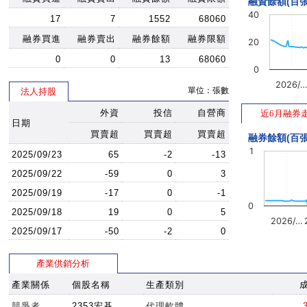
融資餘額(百張
40
17
7
1552
68060
融券買進
融券賣出
融券餘額
融券限額
20
0
0
13
68060
0
2026/
單位：張數
法人持股
外資
投信
自營商
近6月融券
日期
買賣超
買賣超
買賣超
融券餘額(百張
1
2025/09/23
65
-2
-13
2025/09/22
-59
0
3
2025/09/19
-17
0
-1
0
2025/09/18
19
0
5
2026/…
2025/09/17
-50
-2
0
產業供銷分析
產業關係
個股名稱
生產類別
競爭者
2353宏碁
代理軟體