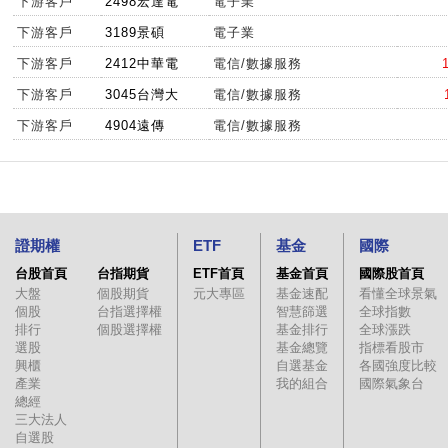
下游客戶
2498宏達電
電子業
下游客戶
3189景碩
電子業
下游客戶
2412中華電
電信/數據服務
下游客戶
3045台灣大
電信/數據服務
下游客戶
4904遠傳
電信/數據服務
證期權
ETF
基金
國際
台股首頁
台指期貨
ETF首頁
基金首頁
國際股首頁
大盤
個股期貨
元大專區
基金速配
看懂全球景氣
個股
台指選擇權
智慧篩選
全球指數
排行
個股選擇權
基金排行
全球漲跌
選股
基金總覽
指標看股市
興櫃
自選基金
各國強度比較
產業
我的組合
國際氣象台
總經
三大法人
自選股