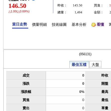
146.50
昨收：
145.50
買進：
1
△1.00(△0.69%)
總量：
1,494
金額：
當日走勢
價量明細
技術線圖
基本分析
看懂