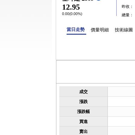
12.95
昨收：
0.00(0.00%)
總量：
當日走勢
價量明細
技術線圖