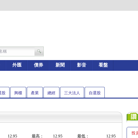
外匯
債券
新聞
影音
看盤
選股
興櫃
產業
總經
三大法人
自選股
投
12.95
最高：
12.95
最低：
12.95