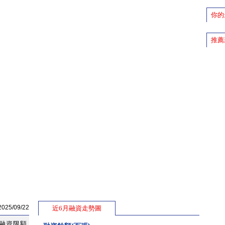
你的
推薦
5/09/22
近6月融資走勢圖
融資限額