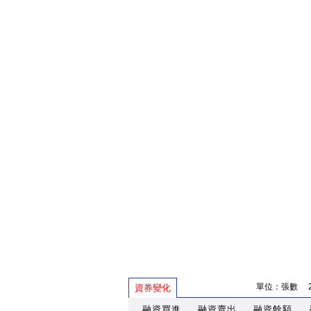
單位：張數 202
資券變化
融資買進
融資賣出
融資餘額