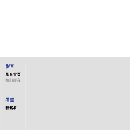
影音
影音首頁
投顧影音
看盤
輕鬆看