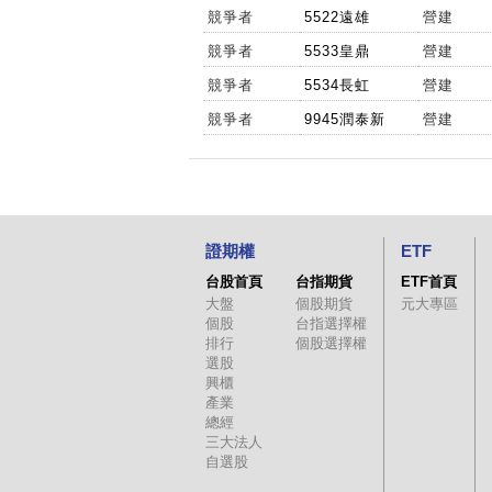
競爭者
5522遠雄
營建
競爭者
5533皇鼎
營建
競爭者
5534長虹
營建
競爭者
9945潤泰新
營建
證期權
ETF
台股首頁
台指期貨
ETF首頁
大盤
個股期貨
元大專區
個股
台指選擇權
排行
個股選擇權
選股
興櫃
產業
總經
三大法人
自選股