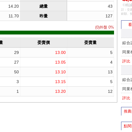
©精誠
註：交易
鉅額、
看
綜合
同業
評比
綜合
同業
評比
推薦
點閱