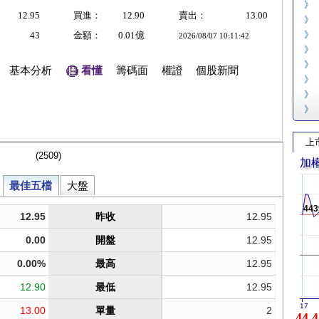
》
12.95
買進：
12.90
賣出：
13.00
》
》
43
金額：
0.01億
2026/08/07 10:11:42
》
》
基本分析
看懂
籌碼面
權證
個股新聞
》
》
》
上
加
443
17
44,4