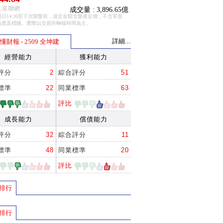
.富聯網
成交量 : 3,896.65億
日14:30至下次開盤前，成交金額含盤後定價，不含零股、
拍賣及標購。實際以交易所轉檔時間為主。
詳細...
懂財報 - 2509 全坤建
經營能力
獲利能力
評分
2
綜合評分
51
標準
22
同業標準
63
評比
成長能力
償債能力
評分
32
綜合評分
11
標準
48
同業標準
20
評比
排行
排行