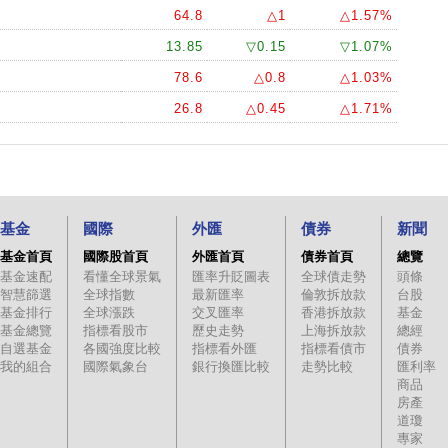
64.8
△1
△1.57%
13.85
▽0.15
▽1.07%
78.6
△0.8
△1.03%
26.8
△0.45
△1.71%
基金
國際
外匯
債券
新聞
基金首頁
國際股首頁
外匯首頁
債券首頁
總覽
基金速配
看懂全球景氣
匯率升貶圖表
全球債走勢
頭條
智慧篩選
全球指數
最新匯率
倫敦拆放款
台股
基金排行
全球漲跌
交叉匯率
香港拆放款
基金
基金總覽
指標看股市
歷史走勢
上海拆放款
總經
自選基金
各國強度比較
指標看外匯
指標看債市
債券
我的組合
國際氣象台
銀行換匯比較
走勢比較
匯利率
商品
房產
道瓊
專家