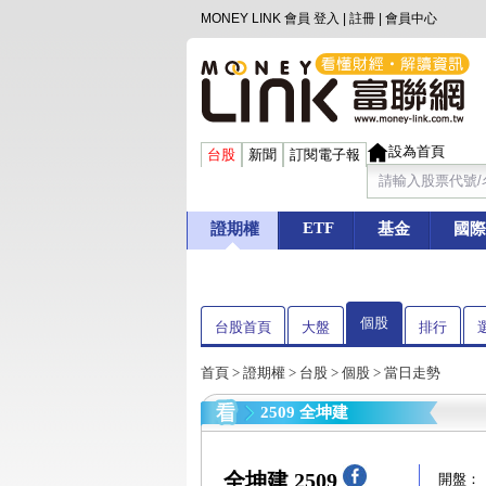
MONEY LINK 會員
登入
|
註冊
|
會員中心
設為首頁
台股
新聞
訂閱電子報
ETF
證期權
基金
國際
個股
台股首頁
大盤
排行
首頁
>
證期權
>
台股
>
個股
> 當日走勢
2509 全坤建
全坤建 2509
開盤：