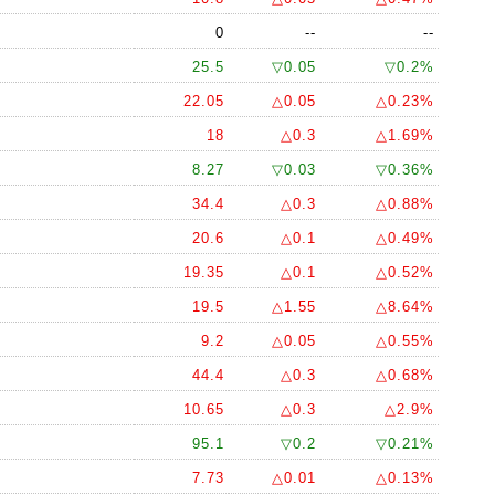
0
--
--
25.5
▽0.05
▽0.2%
22.05
△0.05
△0.23%
18
△0.3
△1.69%
8.27
▽0.03
▽0.36%
34.4
△0.3
△0.88%
20.6
△0.1
△0.49%
19.35
△0.1
△0.52%
19.5
△1.55
△8.64%
9.2
△0.05
△0.55%
44.4
△0.3
△0.68%
10.65
△0.3
△2.9%
95.1
▽0.2
▽0.21%
7.73
△0.01
△0.13%