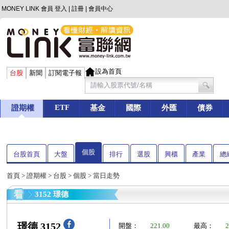
MONEY LINK 會員
登入
|
註冊
|
會員中心
設為首頁
台股
新聞
訂閱電子報
ETF
證期權
基金
國際
外匯
債券
個股
台股首頁
大盤
排行
選股
興櫃
產業
總
首頁
>
證期權
>
台股
>
個股
> 當日走勢
3152 璟德
璟德 3152
開盤：
221.00
最高：
2