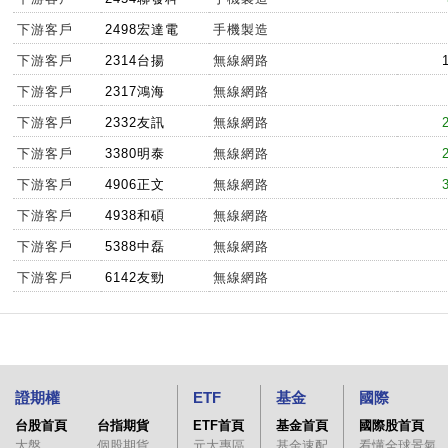
下游客戶
2498宏達電
手機製造
下游客戶
2314台揚
無線網路
下游客戶
2317鴻海
無線網路
下游客戶
2332友訊
無線網路
下游客戶
3380明泰
無線網路
下游客戶
4906正文
無線網路
下游客戶
4938和碩
無線網路
下游客戶
5388中磊
無線網路
下游客戶
6142友勁
無線網路
證期權
ETF
基金
國際
台股首頁
台指期貨
ETF首頁
基金首頁
國際股首頁
大盤
個股期貨
元大專區
基金速配
看懂全球景氣