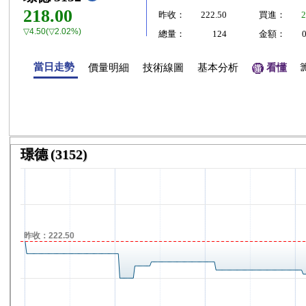
218.00
昨收：
222.50
買進：
2
▽4.50(▽2.02%)
總量：
124
金額：
當日走勢
價量明細
技術線圖
基本分析
看懂