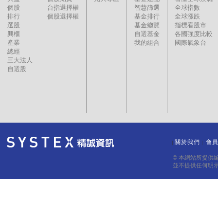
個股
台指選擇權
智慧篩選
全球指數
排行
個股選擇權
基金排行
全球漲跌
選股
基金總覽
指標看股市
興櫃
自選基金
各國強度比較
產業
我的組合
國際氣象台
總經
三大法人
自選股
關於我們
會
｜
｜
© 本網站所提供
並不提供任何明