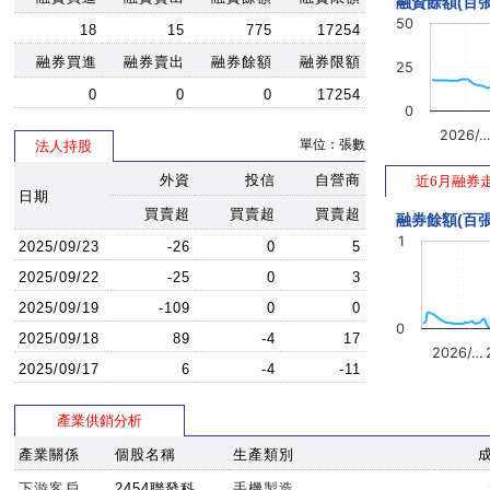
融資餘額(百張
50
18
15
775
17254
融券買進
融券賣出
融券餘額
融券限額
25
0
0
0
17254
0
2026/
單位：張數
法人持股
外資
投信
自營商
近6月融券
日期
買賣超
買賣超
買賣超
融券餘額(百張
1
2025/09/23
-26
0
5
2025/09/22
-25
0
3
2025/09/19
-109
0
0
0
2025/09/18
89
-4
17
2026/…
2025/09/17
6
-4
-11
產業供銷分析
產業關係
個股名稱
生產類別
下游客戶
2454聯發科
手機製造