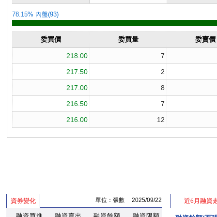
單位：張數 2025/09/22
資券變化
近6月融資
融資買進
融資賣出
融資餘額
融資限額