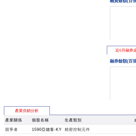
融資餘額(百張
近6月融券
融券餘額(百張
產業供銷分析
產業關係
個股名稱
生產類別
競爭者
1590亞德客-KY
精密控制元件