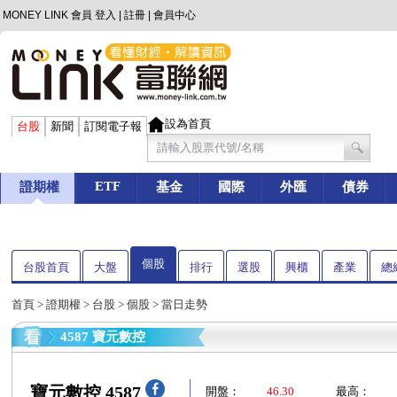
MONEY LINK 會員
登入
|
註冊
|
會員中心
設為首頁
台股
新聞
訂閱電子報
ETF
證期權
基金
國際
外匯
債券
個股
台股首頁
大盤
排行
選股
興櫃
產業
總
首頁
>
證期權
>
台股
>
個股
> 當日走勢
4587 寶元數控
寶元數控 4587
開盤：
46.30
最高：