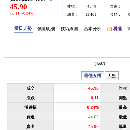
45.90
昨收：
45.79
買進：
△0.11(△0.24%)
總量：
13,461
金額：
當日走勢
價量明細
技術線圖
基本分析
看懂