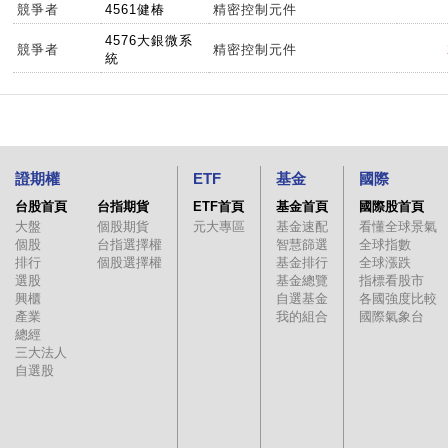
競爭者
4561健椿
精密控制元件
4576大銀微系
競爭者
精密控制元件
統
證期權
ETF
基金
國際
台股首頁
台指期貨
ETF首頁
基金首頁
國際股首頁
大盤
個股期貨
元大專區
基金速配
看懂全球景氣
個股
台指選擇權
智慧篩選
全球指數
排行
個股選擇權
基金排行
全球漲跌
選股
基金總覽
指標看股市
興櫃
自選基金
各國強度比較
產業
我的組合
國際氣象台
總經
三大法人
自選股