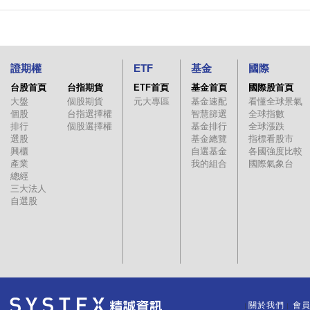
證期權
ETF
基金
國際
台股首頁
台指期貨
ETF首頁
基金首頁
國際股首頁
大盤
個股期貨
元大專區
基金速配
看懂全球景氣
個股
台指選擇權
智慧篩選
全球指數
排行
個股選擇權
基金排行
全球漲跌
選股
基金總覽
指標看股市
興櫃
自選基金
各國強度比較
產業
我的組合
國際氣象台
總經
三大法人
自選股
關於我們
會
｜
｜