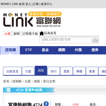
MONEY LINK 會員
登入
|
註冊
|
會員中心
設為首頁
台股
新聞
訂閱電子報
ETF
證期權
基金
國際
外匯
債券
個股
台股首頁
大盤
排行
選股
興櫃
產業
總
首頁
>
證期權
>
台股
>
個股
> 當日走勢
4724 宣捷幹細胞
宣捷幹細胞 4724
開盤：
9.00
最高：