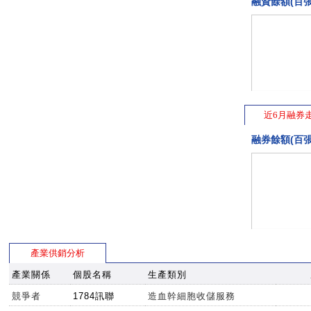
融資餘額(百張
近6月融券
融券餘額(百張
產業供銷分析
產業關係
個股名稱
生產類別
競爭者
1784訊聯
造血幹細胞收儲服務