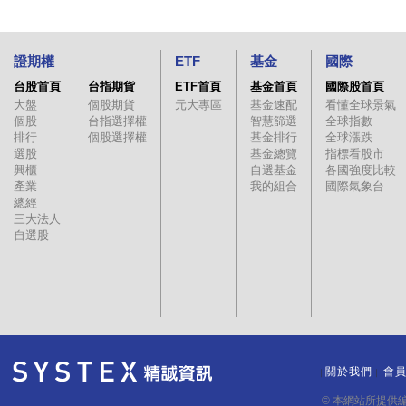
證期權
ETF
基金
國際
台股首頁
台指期貨
ETF首頁
基金首頁
國際股首頁
大盤
個股期貨
元大專區
基金速配
看懂全球景氣
個股
台指選擇權
智慧篩選
全球指數
排行
個股選擇權
基金排行
全球漲跌
選股
基金總覽
指標看股市
興櫃
自選基金
各國強度比較
產業
我的組合
國際氣象台
總經
三大法人
自選股
關於我們
會
｜
｜
© 本網站所提供