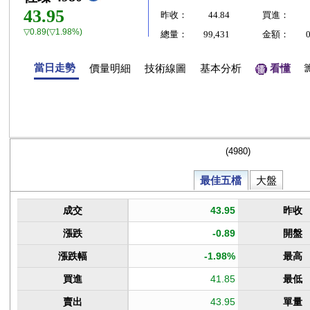
43.95
昨收：
44.84
買進：
▽0.89(▽1.98%)
總量：
99,431
金額：
當日走勢
價量明細
技術線圖
基本分析
看懂