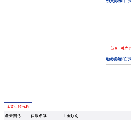
融資餘額(百張
近6月融券
融券餘額(百張
產業供銷分析
產業關係
個股名稱
生產類別