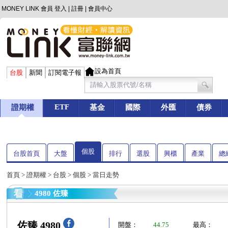
MONEY LINK 會員
登入
|
註冊
|
會員中心
設為首頁
台股
新聞
訂閱電子報
ETF
證期權
基金
國際
外匯
債券
個股
台股首頁
大盤
排行
選股
興櫃
產業
總
首頁
>
證期權
>
台股
>
個股
> 當日走勢
4980 佐臻
佐臻 4980
開盤：
44.75
最高：