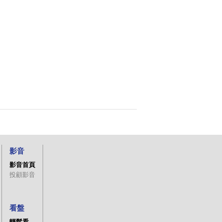
影音
影音首頁
投顧影音
看盤
輕鬆看