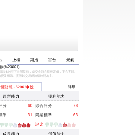
上櫃
期指
富台
景氣
市
(%23001)
日14:30至下次開盤前，成交金額含盤後定價，不含零股、
拍賣及標購。實際以交易所轉檔時間為主。
詳細...
懂財報 - 5206 坤 悅
經營能力
獲利能力
評分
60
綜合評分
78
標準
31
同業標準
63
評比
成長能力
償債能力