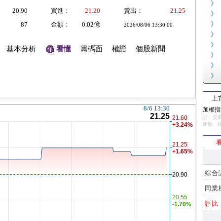
》
20.90
買進：
21.20
賣出：
21.25
》
》
87
金額：
0.02億
2026/08/06 13:30:00
》
》
基本分析
看懂
籌碼面
權證
個股新聞
》
》
》
上
加權指數
註：交易
鉅額、
看
綜合
同業
評比