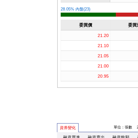
單位：張數 202
資券變化
融資買進
融資賣出
融資餘額