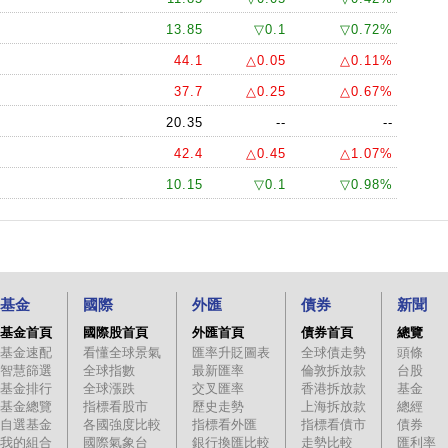
13.85
▽0.1
▽0.72%
44.1
△0.05
△0.11%
37.7
△0.25
△0.67%
20.35
--
--
42.4
△0.45
△1.07%
10.15
▽0.1
▽0.98%
基金
國際
外匯
債券
新聞
基金首頁
國際股首頁
外匯首頁
債券首頁
總覽
基金速配
看懂全球景氣
匯率升貶圖表
全球債走勢
頭條
智慧篩選
全球指數
最新匯率
倫敦拆放款
台股
基金排行
全球漲跌
交叉匯率
香港拆放款
基金
基金總覽
指標看股市
歷史走勢
上海拆放款
總經
自選基金
各國強度比較
指標看外匯
指標看債市
債券
我的組合
國際氣象台
銀行換匯比較
走勢比較
匯利率