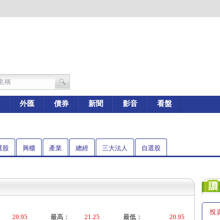
外匯
債券
新聞
影音
看盤
選股
興櫃
產業
總經
三大法人
自選股
投
20.95
最高：
21.25
最低：
20.95