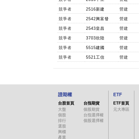
競爭者
2516新建
營建
競爭者
2542興富發
營建
競爭者
2543皇昌
營建
競爭者
3703欣陸
營建
競爭者
5515建國
營建
競爭者
5521工信
營建
證期權
ETF
台股首頁
台指期貨
ETF首頁
大盤
個股期貨
元大專區
個股
台指選擇權
排行
個股選擇權
選股
興櫃
產業