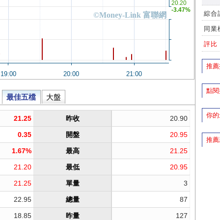
綜合
同業
評比
推薦
點閱
你的
推薦