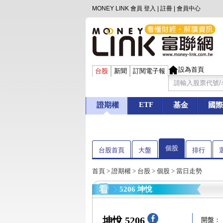
MONEY LINK 會員
登入
|
註冊
|
會員中心
設為首頁
台股
新聞
訂閱電子報
ETF
證期權
基金
國際
個股
台股首頁
大盤
排行
首頁
>
證期權
>
台股
>
個股
> 當日走勢
5206 坤悅
坤悅 5206
開盤：