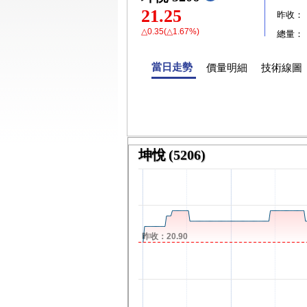
21.25
昨收：
△0.35(△1.67%)
總量：
當日走勢
價量明細
技術線圖