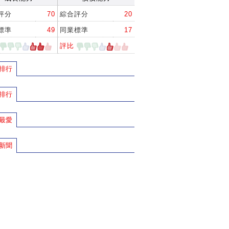
評分
70
綜合評分
20
標準
49
同業標準
17
評比
排行
排行
最愛
新聞